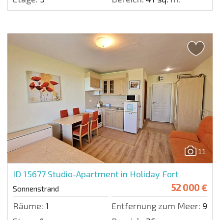
11
ID 15677
Studio-Apartment in Holiday Fort
52 000 €
Sonnenstrand
Räume:
1
Entfernung zum Meer:
900 