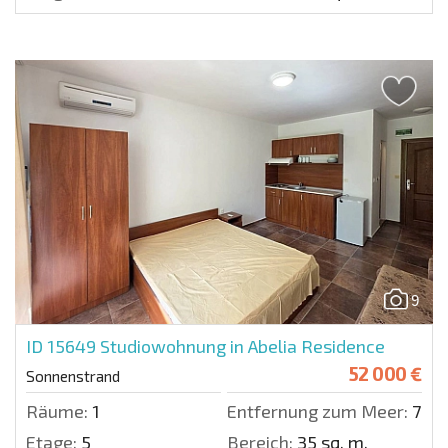
9
ID 15649
Studiowohnung in Abelia Residence
52 000 €
Sonnenstrand
Räume:
1
Entfernung zum Meer:
700 
Etage:
5
Bereich:
35 sq. m.