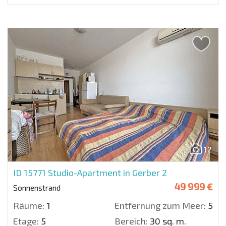
12
ID 15771
Studio-Apartment in Gerber 2
49 999 €
Sonnenstrand
Räume:
1
Entfernung zum Meer:
500 
Etage:
5
Bereich:
30 sq. m.