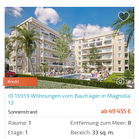
12
Kredit
ID 15959
Wohnungen vom Bauträger in Magnolia
13
ab
49 455 €
Sonnenstrand
Räume:
1
Entfernung zum Meer:
800
Etage:
1
Bereich:
33 sq. m.