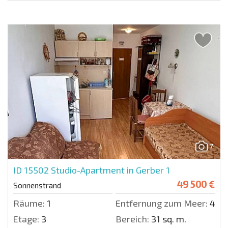
7
ID 15502
Studio-Apartment in Gerber 1
49 500 €
Sonnenstrand
Räume:
1
Entfernung zum Meer:
450 
Etage:
3
Bereich:
31 sq. m.