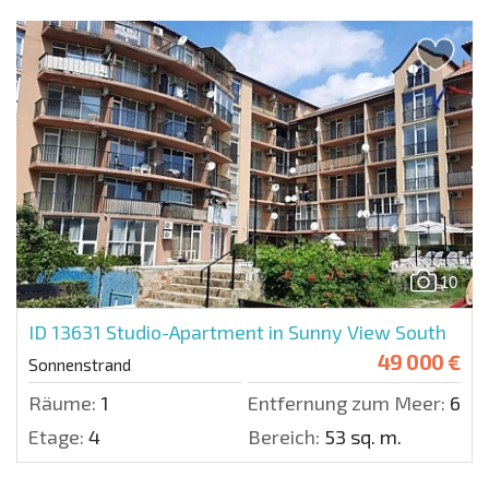
10
ID 13631
Studio-Apartment in Sunny View South
49 000 €
Sonnenstrand
Räume:
1
Entfernung zum Meer:
600 
Etage:
4
Bereich:
53 sq. m.