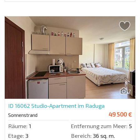
7
ID 16062
Studio-Apartment im Raduga
49 500 €
Sonnenstrand
Räume:
1
Entfernung zum Meer:
500 
Etage:
3
Bereich:
36 sq. m.