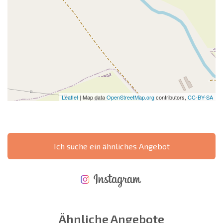
Leaflet
| Map data
OpenStreetMap.org
contributors,
CC-BY-SA
Ich suche ein ähnliches Angebot
NEUES ERWEITERTES FLUGANGEBOT
KOSTEN BEIM KAUF EINER IMMOBILIE
ÄHRLICHE KOSTEN FÜR DIE INSTANDHALTUNG VON IMMOBILIEN
Ähnliche Angebote