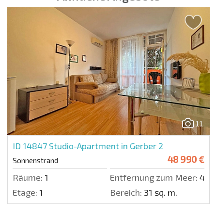
11
ID 14847
Studio-Apartment in Gerber 2
48 990 €
Sonnenstrand
Räume:
1
Entfernung zum Meer:
450 
Etage:
1
Bereich:
31 sq. m.