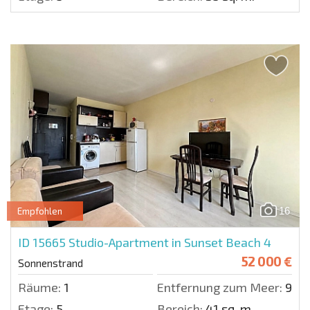
16
Empfohlen
ID 15665
Studio-Apartment in Sunset Beach 4
52 000 €
Sonnenstrand
Räume:
1
Entfernung zum Meer:
900 
Etage:
5
Bereich:
41 sq. m.