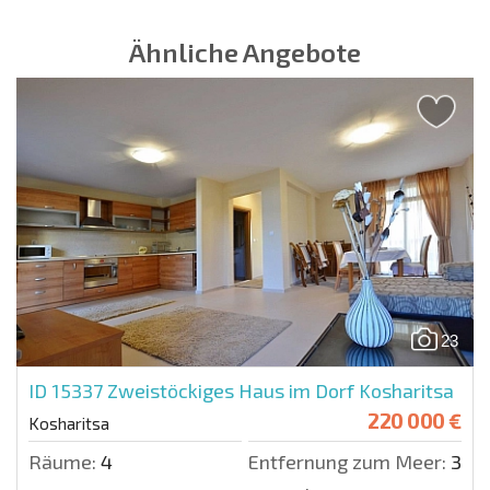
Ähnliche Angebote
23
ID 15337
Zweistöckiges Haus im Dorf Kosharitsa
220 000 €
Kosharitsa
Räume:
4
Entfernung zum Meer:
300