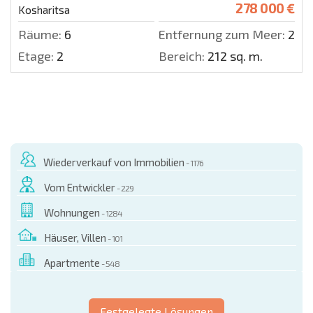
278 000 €
Kosharitsa
Räume:
6
Entfernung zum Meer:
200
Etage:
2
Bereich:
212 sq. m.
Wiederverkauf von Immobilien
- 1176
Vom Entwickler
- 229
Wohnungen
- 1284
Häuser, Villen
- 101
Apartmente
- 548
Festgelegte Lösungen