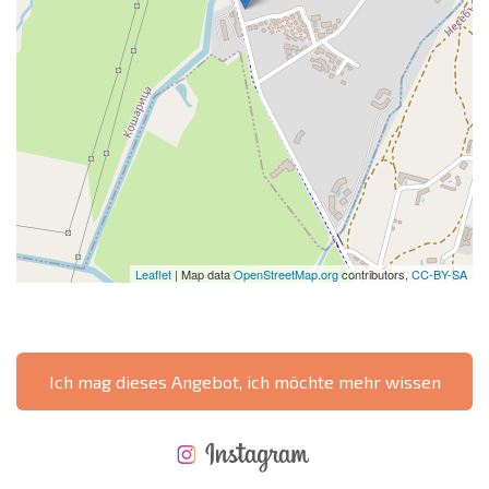
Leaflet
| Map data
OpenStreetMap.org
contributors,
CC-BY-SA
Ich mag dieses Angebot, ich möchte mehr wissen
NEUES ERWEITERTES FLUGANGEBOT
KOSTEN BEIM KAUF EINER IMMOBILIE
ÄHRLICHE KOSTEN FÜR DIE INSTANDHALTUNG VON IMMOBILIEN