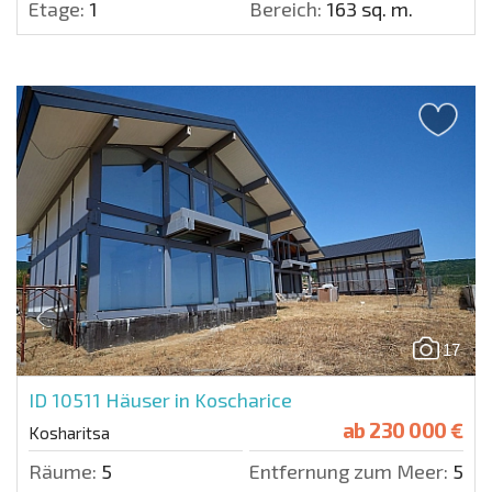
Etage:
1
Bereich:
163 sq. m.
17
ID 10511
Häuser in Koscharice
ab
230 000 €
Kosharitsa
Räume:
5
Entfernung zum Meer:
500