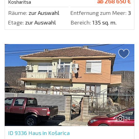
ab
268 650 €
Kosharitsa
Räume:
zur Auswahl
Entfernung zum Meer:
300
Etage:
zur Auswahl
Bereich:
135 sq. m.
24
ID 9336
Haus in Košarica