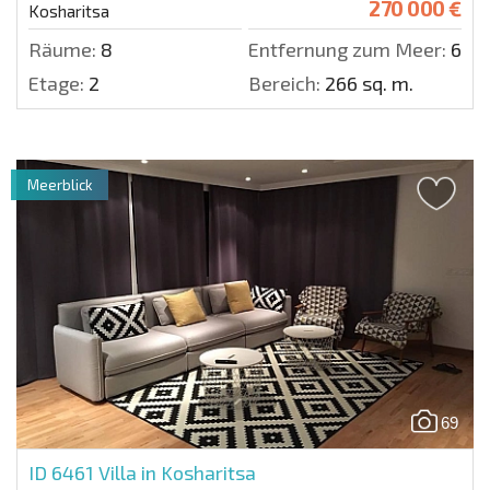
270 000 €
Kosharitsa
Räume:
8
Entfernung zum Meer:
600
Etage:
2
Bereich:
266 sq. m.
Meerblick
69
ID 6461
Villa in Kosharitsa