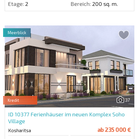
Etage:
2
Bereich:
200 sq. m.
Meerblick
37
Kredit
ID 10377
Ferienhäuser im neuen Komplex Soho
Village
ab
235 000 €
Kosharitsa