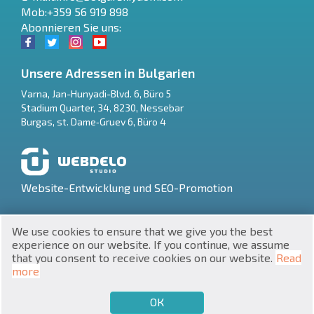
Mob:+359 56 919 898
Abonnieren Sie uns:
Unsere Adressen in Bulgarien
Varna
,
Jan-Hunyadi-Blvd. 6, Büro 5
Stadium Quarter, 34
,
8230
,
Nessebar
RU
Burgas
,
st. Dame‑Gruev 6, Büro 4
€
EN
$
UA
Website-Entwicklung und SEO-Promotion
₽
PL
We use cookies to ensure that we give you the best
₴
DE
experience on our website. If you continue, we assume
that you consent to receive cookies on our website.
Read
zł
BG
UNIC 201160903
more
Immobilien in Bulgarien © 2026
ОК
€
VERKAUFEN MÖCHTEN
KAUFEN MÖCHTEN
DE