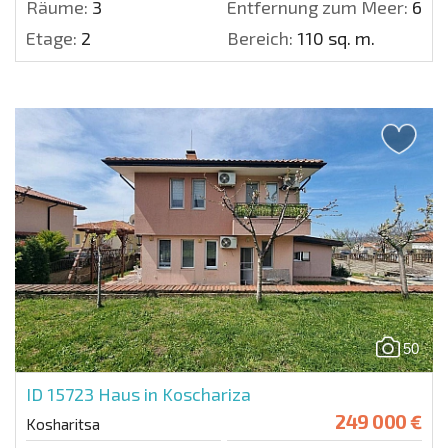
Räume:
3
Entfernung zum Meer:
600
Etage:
2
Bereich:
110 sq. m.
50
ID 15723
Haus in Koschariza
249 000 €
Kosharitsa