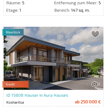
Räume:
5
Entfernung zum Meer:
500
Etage:
1
Bereich:
147 sq. m.
Meerblick
8
Kredit
ID 15808
Häuser in Aura Hauses
ab
250 000 €
Kosharitsa