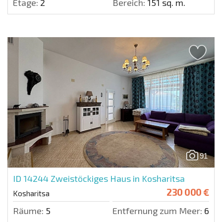
Etage:
2
Bereich:
151 sq. m.
91
ID 14244
Zweistöckiges Haus in Kosharitsa
230 000 €
Kosharitsa
Räume:
5
Entfernung zum Meer:
600