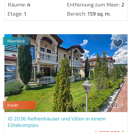
Räume:
4
Entfernung zum Meer:
200
Etage:
1
Bereich:
159 sq. m.
Meerblick
18
Kredit
ID 2036
Reihenhäuser und Villen in einem
Elitekomplex