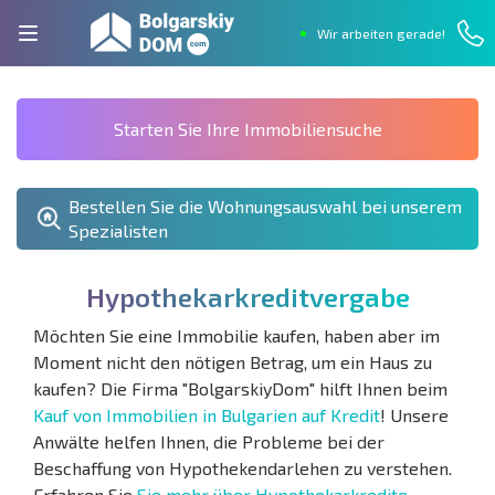
Wir arbeiten gerade!
Starten Sie Ihre Immobiliensuche
Bestellen Sie die Wohnungsauswahl bei unserem
Spezialisten
H
y
p
o
t
h
e
k
a
r
k
r
e
d
i
t
v
e
r
g
a
b
e
Möchten Sie eine Immobilie kaufen, haben aber im
Moment nicht den nötigen Betrag, um ein Haus zu
kaufen? Die Firma "BolgarskiyDom" hilft Ihnen beim
Kauf von Immobilien in Bulgarien auf Kredit
! Unsere
Anwälte helfen Ihnen, die Probleme bei der
Beschaffung von Hypothekendarlehen zu verstehen.
Erfahren Sie
Sie mehr über Hypothekarkredite
.