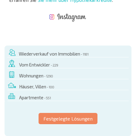
NEUES ERWEITERTES FLUGANGEBOT
KOSTEN BEIM KAUF EINER IMMOBILIE
ÄHRLICHE KOSTEN FÜR DIE INSTANDHALTUNG VON IMMOBILIEN
Wiederverkauf von Immobilien
- 1181
Vom Entwickler
- 229
Wohnungen
- 1290
Häuser, Villen
- 100
Apartmente
- 551
Festgelegte Lösungen