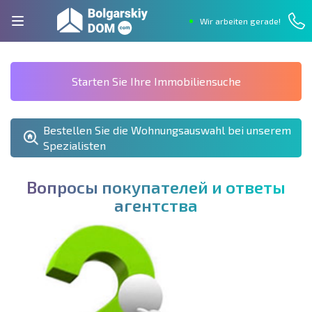
Wir arbeiten gerade!
Starten Sie Ihre Immobiliensuche
Bestellen Sie die Wohnungsauswahl bei unserem
Spezialisten
В
о
п
р
о
с
ы
п
о
к
у
п
а
т
е
л
е
й
и
о
т
в
е
т
ы
а
г
е
н
т
с
т
в
а