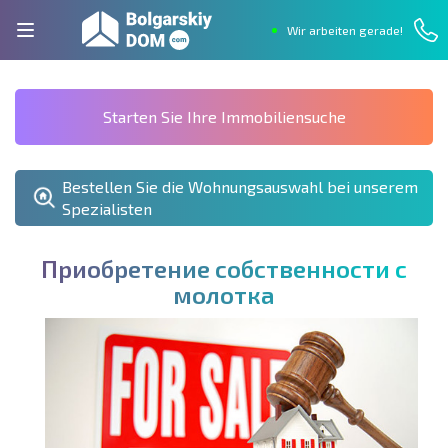
Wir arbeiten gerade!
Starten Sie Ihre Immobiliensuche
Bestellen Sie die Wohnungsauswahl bei unserem
Spezialisten
П
р
и
о
б
р
е
т
е
н
и
е
с
о
б
с
т
в
е
н
н
о
с
т
и
с
м
о
л
о
т
к
а