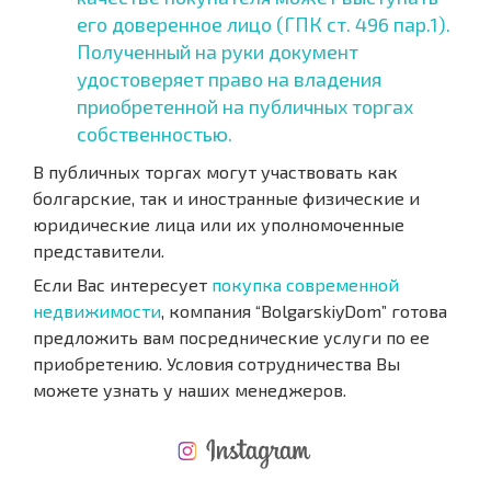
его доверенное лицо (ГПК ст. 496 пар.1).
Полученный на руки документ
удостоверяет право на владения
приобретенной на публичных торгах
собственностью.
В публичных торгах могут участвовать как
болгарские, так и иностранные физические и
юридические лица или их уполномоченные
представители.
Если Вас интересует
покупка современной
недвижимости
, компания “BolgarskiyDom” готова
предложить вам посреднические услуги по ее
приобретению. Условия сотрудничества Вы
можете узнать у наших менеджеров.
NEUES ERWEITERTES FLUGANGEBOT
KOSTEN BEIM KAUF EINER IMMOBILIE
ÄHRLICHE KOSTEN FÜR DIE INSTANDHALTUNG VON IMMOBILIEN