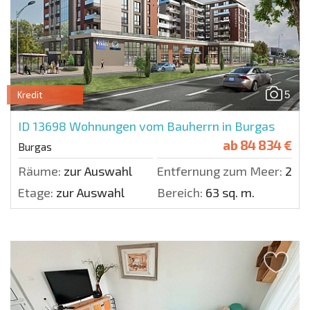
5
Kredit
ID 13698
Wohnungen vom Bauherrn in Burgas
ab
84 834 €
Burgas
Räume:
zur Auswahl
Entfernung zum Meer:
200
Etage:
zur Auswahl
Bereich:
63 sq. m.