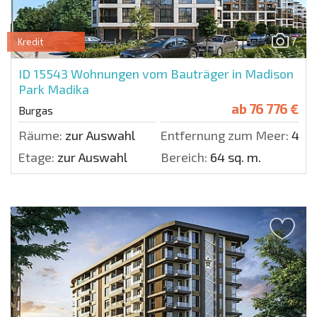
7
Kredit
ID 15543
Wohnungen vom Bauträger in Madison
Park Madika
ab
76 776 €
Burgas
Räume:
zur Auswahl
Entfernung zum Meer:
400
Etage:
zur Auswahl
Bereich:
64 sq. m.