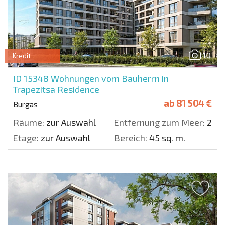
10
Kredit
ID 15348
Wohnungen vom Bauherrn in
Trapezitsa Residence
ab
81 504 €
Burgas
Räume:
zur Auswahl
Entfernung zum Meer:
200
Etage:
zur Auswahl
Bereich:
45 sq. m.