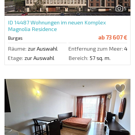
5
ID 14487
Wohnungen im neuen Komplex
Magnolia Residence
ab
73 607 €
Burgas
Räume:
zur Auswahl
Entfernung zum Meer:
400
Etage:
zur Auswahl
Bereich:
57 sq. m.