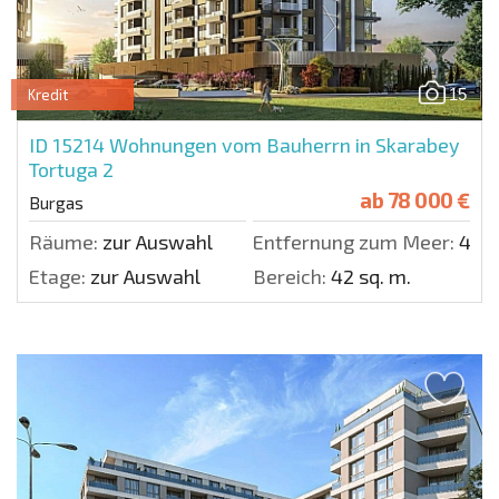
15
Kredit
ID 15214
Wohnungen vom Bauherrn in Skarabey
Tortuga 2
ab
78 000 €
Burgas
Räume:
zur Auswahl
Entfernung zum Meer:
400
Etage:
zur Auswahl
Bereich:
42 sq. m.