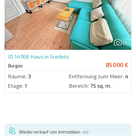
25
ID 14768
Haus in Sredets
85 000 €
Burgas
Räume:
3
Entfernung zum Meer:
400
Etage:
1
Bereich:
75 sq. m.
Wiederverkauf von Immobilien
- 1172