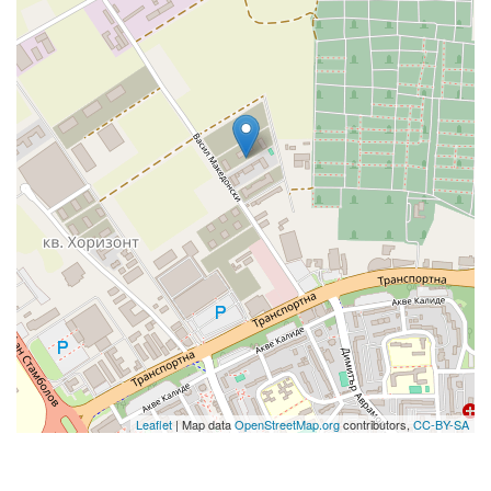
Leaflet
| Map data
OpenStreetMap.org
contributors,
CC-BY-SA