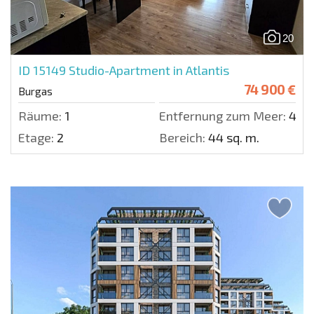
20
ID 15149
Studio-Apartment in Atlantis
74 900 €
Burgas
Räume:
1
Entfernung zum Meer:
400
Etage:
2
Bereich:
44 sq. m.