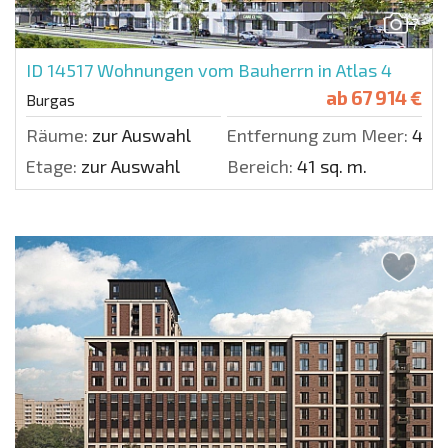
7
ID 14517
Wohnungen vom Bauherrn in Atlas 4
ab
67 914 €
Burgas
Räume:
zur Auswahl
Entfernung zum Meer:
400
Etage:
zur Auswahl
Bereich:
41 sq. m.