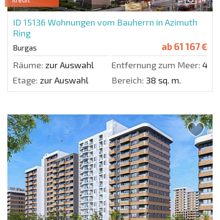
ID 15136
Wohnungen vom Bauherrn in Azimuth
Ring
ab
61 167 €
Burgas
Räume:
zur Auswahl
Entfernung zum Meer:
400
Etage:
zur Auswahl
Bereich:
38 sq. m.