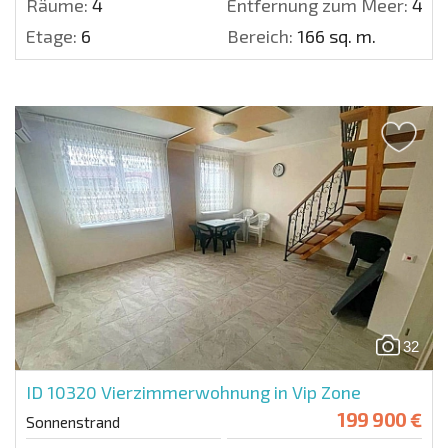
Räume:
4
Entfernung zum Meer:
400
Etage:
6
Bereich:
166 sq. m.
32
ID 10320
Vierzimmerwohnung in Vip Zone
199 900 €
Sonnenstrand