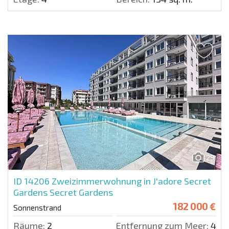
29
ID 14206
Zweizimmerwohnung in J'adore Secret
Gardens Secret Gardens
182 000 €
Sonnenstrand
Räume:
2
Entfernung zum Meer:
400