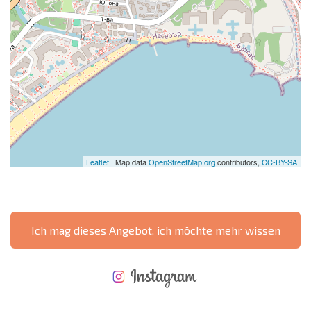
Leaflet
| Map data
OpenStreetMap.org
contributors,
CC-BY-SA
Ich mag dieses Angebot, ich möchte mehr wissen
NEUES ERWEITERTES FLUGANGEBOT
KOSTEN BEIM KAUF EINER IMMOBILIE
ÄHRLICHE KOSTEN FÜR DIE INSTANDHALTUNG VON IMMOBILIEN