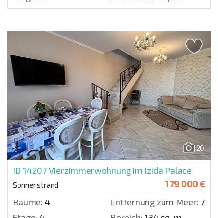
20
ID 14207
Vierzimmerwohnung im Izida Palace
179 000 €
Sonnenstrand
Räume:
4
Entfernung zum Meer:
700 
Etage:
4
Bereich:
134 sq. m.