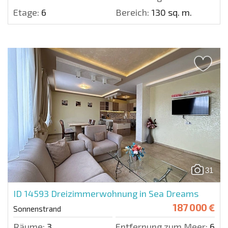
Etage:
6
Bereich:
130 sq. m.
31
ID 14593
Dreizimmerwohnung in Sea Dreams
187 000 €
Sonnenstrand
Räume:
3
Entfernung zum Meer:
600 