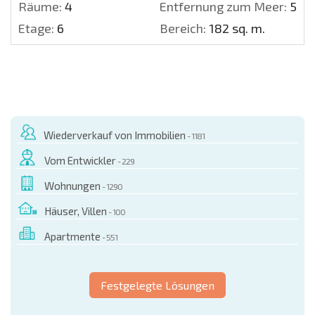
Räume:
4
Entfernung zum Meer:
500 
Etage:
6
Bereich:
182 sq. m.
Wiederverkauf von Immobilien
- 1181
Vom Entwickler
- 229
Wohnungen
- 1290
Häuser, Villen
- 100
Apartmente
- 551
Festgelegte Lösungen