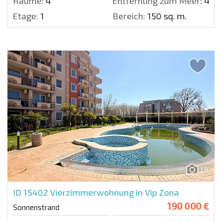
Räume:
4
Entfernung zum Meer:
400
Etage:
1
Bereich:
150 sq. m.
19
ID 15402
Vierzimmerwohnung in Vip Zona
190 000 €
Sonnenstrand