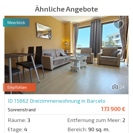
Ähnliche Angebote
Meerblick
24
Empfohlen
ID 15862
Dreizimmerwohnung in Barcelo
173 900 €
Sonnenstrand
Räume:
3
Entfernung zum Meer:
200 
Etage:
4
Bereich:
90 sq. m.