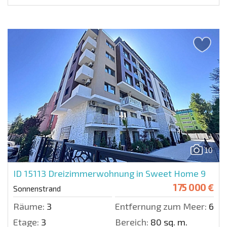
10
ID 15113
Dreizimmerwohnung in Sweet Home 9
175 000 €
Sonnenstrand
Räume:
3
Entfernung zum Meer:
600 
Etage:
3
Bereich:
80 sq. m.