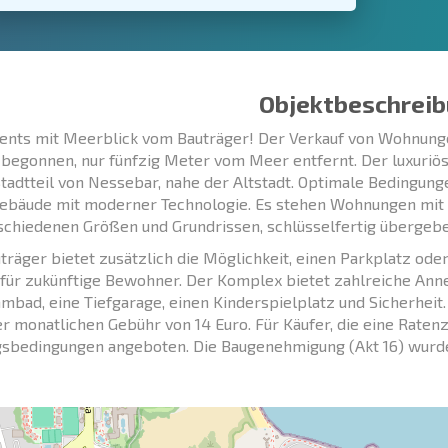
Objektbeschreib
nts mit Meerblick vom Bauträger! Der Verkauf von Wohnung
 begonnen, nur fünfzig Meter vom Meer entfernt. Der luxuriös
tadtteil von Nessebar, nahe der Altstadt. Optimale Bedingunge
ebäude mit moderner Technologie. Es stehen Wohnungen mit 
schiedenen Größen und Grundrissen, schlüsselfertig übergebe
träger bietet zusätzlich die Möglichkeit, einen Parkplatz ode
für zukünftige Bewohner. Der Komplex bietet zahlreiche Anne
bad, eine Tiefgarage, einen Kinderspielplatz und Sicherheit.
er monatlichen Gebühr von 14 Euro. Für Käufer, die eine Rate
sbedingungen angeboten. Die Baugenehmigung (Akt 16) wurde 