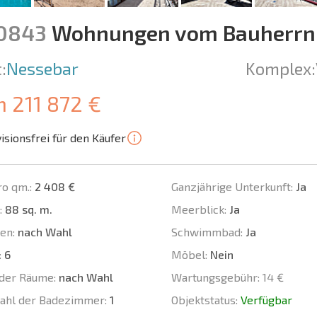
10843
Wohnungen vom Bauherrn i
:
Nessebar
Komplex:
m 211 872 €
isionsfrei für den Käufer
ro qm.:
2 408 €
Ganzjährige Unterkunft:
Ja
:
88 sq. m.
Meerblick:
Ja
en:
nach Wahl
Schwimmbad:
Ja
:
6
Möbel:
Nein
der Räume:
nach Wahl
Wartungsgebühr:
14 €
ahl der Badezimmer:
1
Objektstatus:
Verfügbar