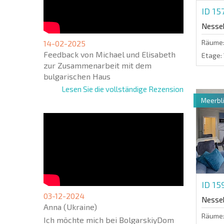
ID 1
Nesse
Räume
14-02-2025
Feedback von Michael und Elisabeth
Etage:
zur Zusammenarbeit mit dem
bulgarischen Haus
Lesen Sie die vollständige Rezension
Meerbli
ID 1
03-12-2024
Nesse
Anna (Ukraine)
Räume
Ich möchte mich bei BolgarskiyDom