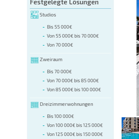
üllen (name, E-mail, phone)
Festgelegte Lösungen
Studios
r
Bis 55 000€
 telefonisch:
Von 55 000€ bis 70 000€
+359 8 9797 99 03
Von 70 000€
Zweiraum
Bis 70 000€
Von 70 000€ bis 85 000€
Von 85 000€ bis 100 000€
Dreizimmerwohnungen
Bis 100 000€
Von 100 000€ bis 125 000€
Von 125 000€ bis 150 000€