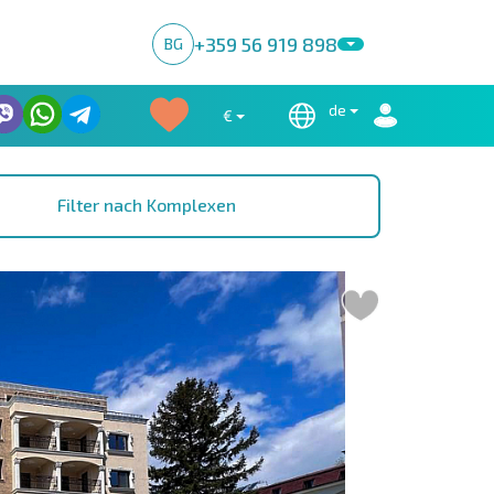
+359 56 919 898
BG
de
€
Filter nach Komplexen