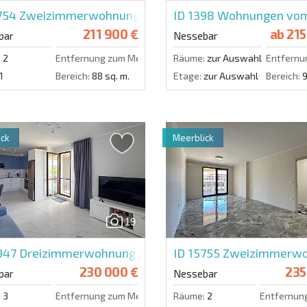
5754
Zweizimmerwohnung in Valencia Lux
ID 1398
Wohnungen vom 
211 900 €
ab
215
bar
Nessebar
:
2
Entfernung zum Meer:
50 m.
Räume:
zur Auswahl
Entfernu
1
Bereich:
88 sq. m.
Etage:
zur Auswahl
Bereich:
9
ck
Meerblick
19
5947
Dreizimmerwohnung in Poseidon
ID 15755
Zweizimmerwoh
230 000 €
235
bar
Nessebar
:
3
Entfernung zum Meer:
300 m.
Räume:
2
Entfernun