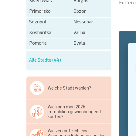
Sweti Wlas
Burgas
Entfern
Primorsko
Obzor
Sozopol
Nessebar
Kosharitsa
Varna
Pomorie
Byala
+1
United
States
+1
Alle Städte (44)
* Benötigt
Ausblen
Welche Stadt wählen?
Wie kann man 2026
Immobilien gewinnbringend
kaufen?
Wie verkaufe ich eine
Wohnung in Bulgarien aus der