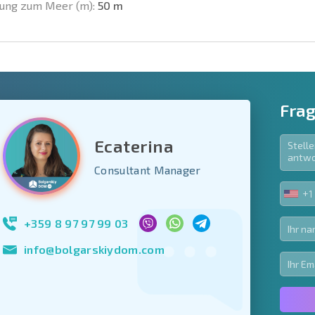
ung zum Meer (m):
50 m
Frag
Ecaterina
e Felder
Consultant Manager
den
+1
UNIT
Newsletter abonn
STA
Nutzung Ihrer Dat
+1
+359 8 97 97 99 03
info@bolgarskiydom.com