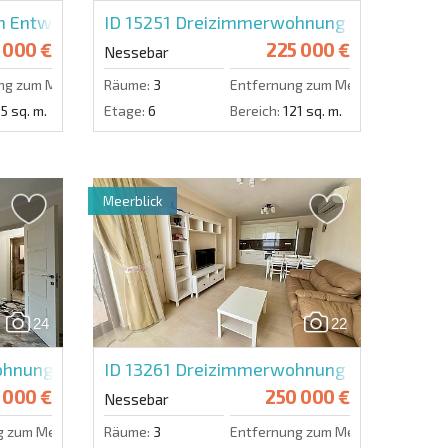
Entwickler in Nessebar
ID 15251
Dreizimmerwohnung in Esteban
 000 €
225 000 €
Nessebar
ng zum Meer:
200 m.
Räume:
3
Entfernung zum Meer:
200 m.
5 sq. m.
Etage:
6
Bereich:
121 sq. m.
Meerblick
24
22
nung in Valencia Lux
ID 13261
Dreizimmerwohnung in Akrotoria
 000 €
250 000 €
Nessebar
g zum Meer:
50 m.
Räume:
3
Entfernung zum Meer:
10 m.