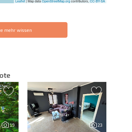
Leaflet
| Map data
OpenStreetMap.org
contributors,
CC-BY-SA
te mehr wissen
IE 6%-
РАССРОЧКА В
?
FERNTRANSAKTION
БОЛГАРИИ
ote
ieren | Durch Anklicken des Buttons stimmen Sie der
en zu.
19
23
Eine Nachricht schicken