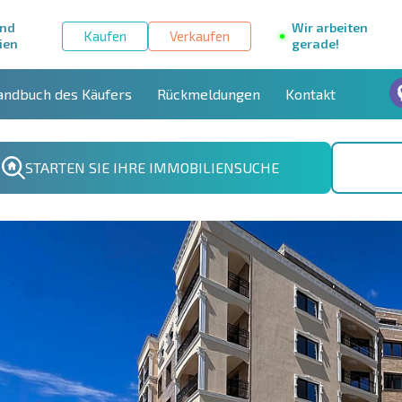
und
Wir arbeiten
Kaufen
Verkaufen
ien
gerade!
andbuch des Käufers
Rückmeldungen
Kontakt
STARTEN SIE IHRE IMMOBILIENSUCHE