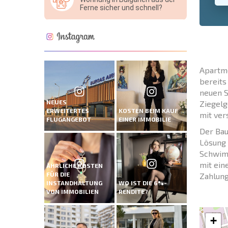
Ferne sicher und schnell?
Apartme
bereits
neuen S
NEUES
Ziegelg
ERWEITERTES
KOSTEN BEIM KAUF
mit ver
FLUGANGEBOT
EINER IMMOBILIE
Der Bau
Lösung 
Schwimm
mit ein
ÄHRLICHE KOSTEN
FÜR DIE
Zahlung
INSTANDHALTUNG
WO IST DIE 6%-
VON IMMOBILIEN
RENDITE?
+