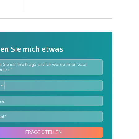
en Sie mich etwas
ED
ieren | Durch Anklicken des Buttons stimmen Sie der
TES
en zu.
Eine Nachricht schicken
FRAGE STELLEN