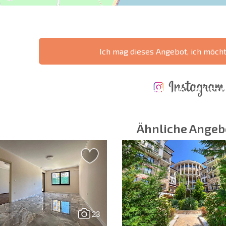
Ich mag dieses Angebot, ich möch
ÄHRLICHE KOSTEN
KOSTEN BEIM
FÜR DIE
TERTES
KAUF EINER
INSTANDHALTUNG
WO IST D
NGEBOT
IMMOBILIE
VON IMMOBILIEN
RENDITE
Ähnliche Angeb
 Felder
Newsletter abonn
Nutzung Ihrer Dat
23