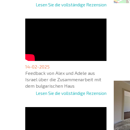
Lesen Sie die vollständige Rezension
NEUES
ERWEI
FLUGA
+1
United
14-02-2025
States
Feedback von Alex und Adele aus
+1
Israel über die Zusammenarbeit mit
dem bulgarischen Haus
* Benötigte
Lesen Sie die vollständige Rezension