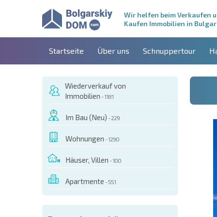
Wir helfen beim Verkaufen 
Kaufen Immobilien in Bulgar
Startseite
Über uns
Schnuppertour
H
Wiederverkauf von
Immobilien
- 1181
Im Bau (Neu)
- 229
Wohnungen
- 1290
Häuser, Villen
- 100
Apartmente
- 551
ESEM OBJEKT BESTELLEN