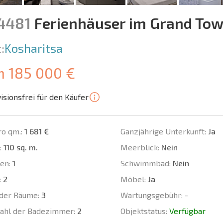
14481
Ferienhäuser im Grand To
:
Kosharitsa
m 185 000 €
isionsfrei für den Käufer
ro qm.:
1 681 €
Ganzjährige Unterkunft:
Ja
:
110 sq. m.
Meerblick:
Nein
en:
1
Schwimmbad:
Nein
:
2
Möbel:
Ja
der Räume:
3
Wartungsgebühr:
-
ahl der Badezimmer:
2
Objektstatus:
Verfügbar