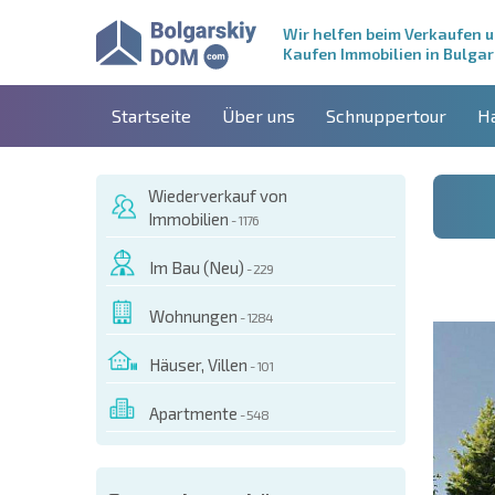
Wir helfen beim Verkaufen 
Kaufen Immobilien in Bulgar
Startseite
Über uns
Schnuppertour
H
Wiederverkauf von
Immobilien
- 1176
Im Bau (Neu)
- 229
Wohnungen
- 1284
Häuser, Villen
- 101
Apartmente
- 548
ESEM OBJEKT BESTELLEN