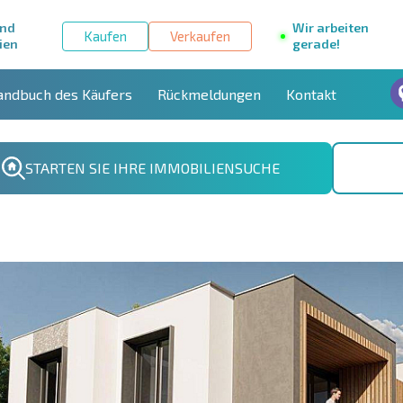
und
Wir arbeiten
Kaufen
Verkaufen
ien
gerade!
andbuch des Käufers
Rückmeldungen
Kontakt
STARTEN SIE IHRE IMMOBILIENSUCHE