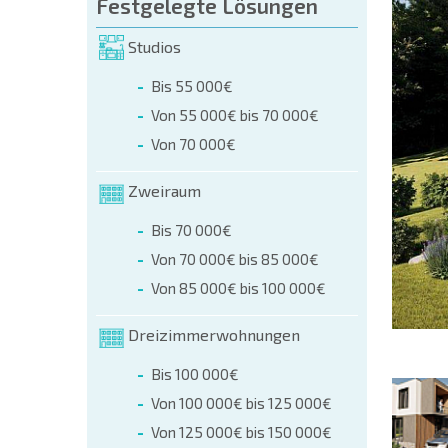
üllen (name, E-mail, phone)
Festgelegte Lösungen
Studios
r
Bis 55 000€
 telefonisch:
Von 55 000€ bis 70 000€
+359 8 9797 99 03
Von 70 000€
Zweiraum
Bis 70 000€
Von 70 000€ bis 85 000€
Von 85 000€ bis 100 000€
Dreizimmerwohnungen
Bis 100 000€
Von 100 000€ bis 125 000€
Von 125 000€ bis 150 000€