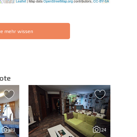
Leaflet
| Map data
OpenStreetMap.org
contributors,
CC-BY-SA
te mehr wissen
IE 6%-
РАССРОЧКА В
?
FERNTRANSAKTION
БОЛГАРИИ
ote
ieren | Durch Anklicken des Buttons stimmen Sie der
en zu.
23
24
Eine Nachricht schicken