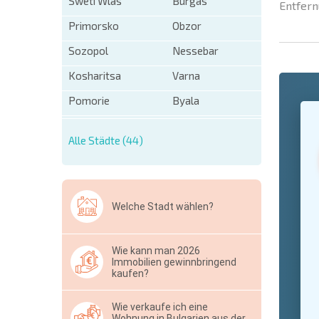
Sweti Wlas
Burgas
Entfern
Primorsko
Obzor
Sozopol
Nessebar
Kosharitsa
Varna
Pomorie
Byala
+1
United
States
+1
Alle Städte (44)
* Benötigt
Ausblen
Welche Stadt wählen?
Wie kann man 2026
Immobilien gewinnbringend
kaufen?
Wie verkaufe ich eine
Wohnung in Bulgarien aus der