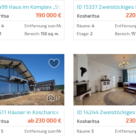
5499
Haus im Komplex „St. George“
ID 15337
Zweistöckiges 
190 000 €
220
itsa
Kosharitsa
:
4
Entfernung zum Meer:
2000 m.
Räume:
4
Entfernun
1
Bereich:
150 sq. m.
Etage:
2
Bereich:
151
17
511
Häuser in Koscharice
ID 14244
Zweistöckiges 
ab
230 000 €
230
itsa
Kosharitsa
:
5
Entfernung zum Meer:
5000 m.
Räume:
5
Entfernun