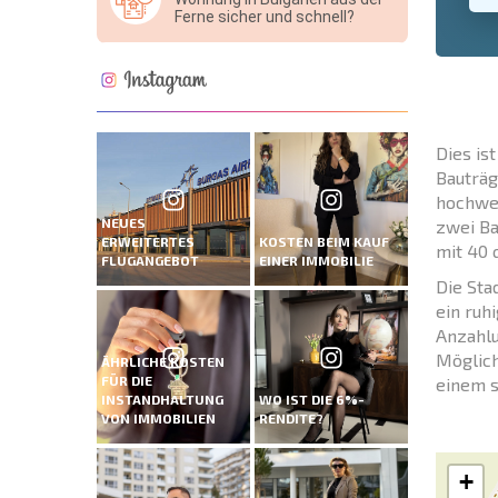
Ferne sicher und schnell?
Dies is
Bauträg
hochwer
NEUES
zwei Ba
ERWEITERTES
KOSTEN BEIM KAUF
mit 40 
FLUGANGEBOT
EINER IMMOBILIE
Die Sta
ein ruh
Anzahlu
Möglich
ÄHRLICHE KOSTEN
FÜR DIE
einem s
INSTANDHALTUNG
WO IST DIE 6%-
VON IMMOBILIEN
RENDITE?
+