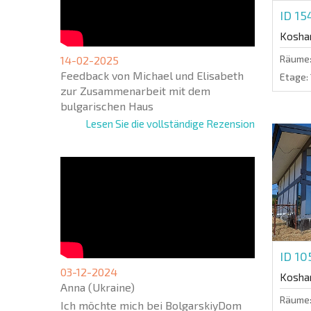
ID 1
Koshar
Räume
14-02-2025
Feedback von Michael und Elisabeth
Etage:
zur Zusammenarbeit mit dem
bulgarischen Haus
Lesen Sie die vollständige Rezension
ID 10
03-12-2024
Koshar
Anna (Ukraine)
Räume
Ich möchte mich bei BolgarskiyDom