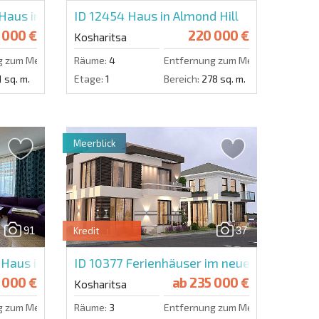
Haus im Dorf Kosharitsa
ID 12454
Haus in Almond Hill
 000 €
220 000 €
Kosharitsa
g zum Meer:
3000 m.
Räume:
4
Entfernung zum Meer:
3000 m.
 sq. m.
Etage:
1
Bereich:
278 sq. m.
Meerblick
91
37
Kredit
Haus in Kosharitsa
ID 10377
Ferienhäuser im neuen Komplex S
 000 €
ab
235 000 €
Kosharitsa
g zum Meer:
6000 m.
Räume:
3
Entfernung zum Meer:
6000 m.