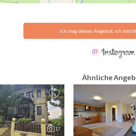
Ich mag dieses Angebot, ich möch
ÄHRLICHE KOSTEN
KOSTEN BEIM
FÜR DIE
TERTES
KAUF EINER
INSTANDHALTUNG
WO IST D
NGEBOT
IMMOBILIE
VON IMMOBILIEN
RENDITE
Ähnliche Angeb
 Felder
Newsletter abonn
Nutzung Ihrer Dat
17