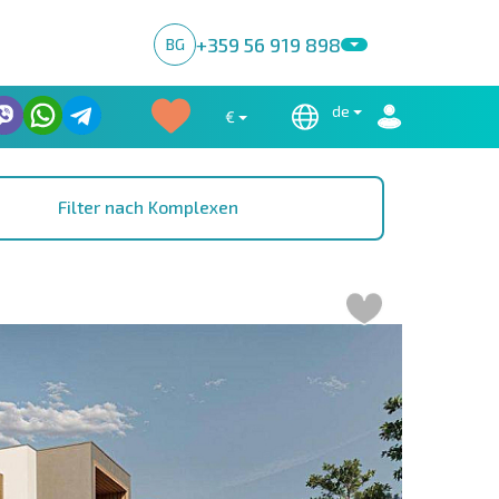
+359 56 919 898
BG
de
€
Filter nach Komplexen