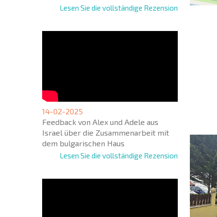
Lesen Sie die vollständige Rezension
NEUES
ERWEI
FLUGA
+1
United
14-02-2025
States
Feedback von Alex und Adele aus
+1
Israel über die Zusammenarbeit mit
dem bulgarischen Haus
* Benötigte
Lesen Sie die vollständige Rezension