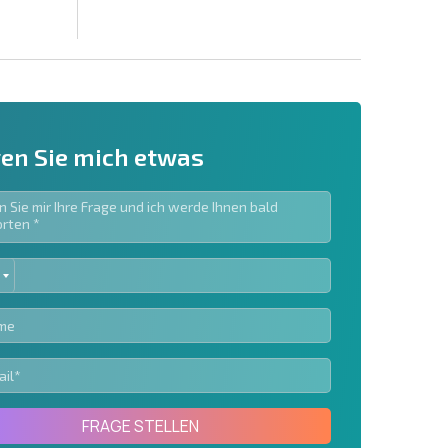
en Sie mich etwas
ED
ieren | Durch Anklicken des Buttons stimmen Sie der
TES
en zu.
Eine Nachricht schicken
FRAGE STELLEN