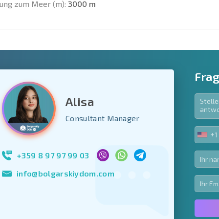
ung zum Meer (m):
3000 m
Frag
Alisa
e Felder
Consultant Manager
den
+1
UNIT
Newsletter abonn
STA
Nutzung Ihrer Dat
+1
+359 8 97 97 99 03
info@bolgarskiydom.com