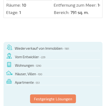
Räume:
10
Entfernung zum Meer:
1000
Etage:
1
Bereich:
791 sq. m.
Wiederverkauf von Immobilien
- 1181
Vom Entwickler
- 229
Wohnungen
- 1290
Häuser, Villen
- 100
Apartmente
- 551
Festgelegte Lösungen