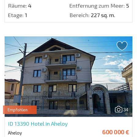
Räume:
4
Entfernung zum Meer:
50 m
Etage:
1
Bereich:
227 sq. m.
34
Empfohlen
ID 13390
Hotel in Aheloy
600 000 €
Aheloy