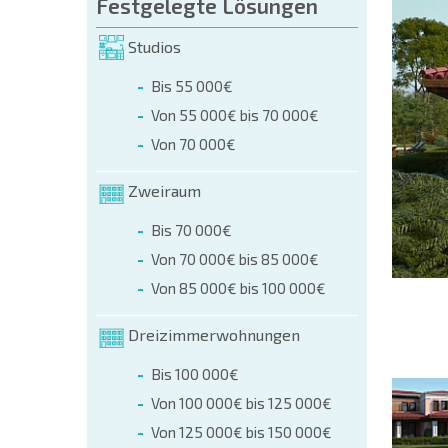
üllen (name, E-mail, phone)
Festgelegte Lösungen
Studios
r
Bis 55 000€
 telefonisch:
Von 55 000€ bis 70 000€
+359 8 9797 99 03
Von 70 000€
Zweiraum
Bis 70 000€
Von 70 000€ bis 85 000€
Von 85 000€ bis 100 000€
Dreizimmerwohnungen
Bis 100 000€
Von 100 000€ bis 125 000€
Von 125 000€ bis 150 000€