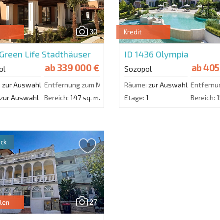
Nutzung Ihrer Dat
30
Kredit
Green Life Stadthäuser
ID 1436
Olympia
ab
339 000 €
ab
405
ol
Sozopol
:
zur Auswahl
Entfernung zum Meer:
500 m.
Räume:
zur Auswahl
Entfernu
zur Auswahl
Bereich:
147 sq. m.
Etage:
1
Bereich:
1
ck
27
len