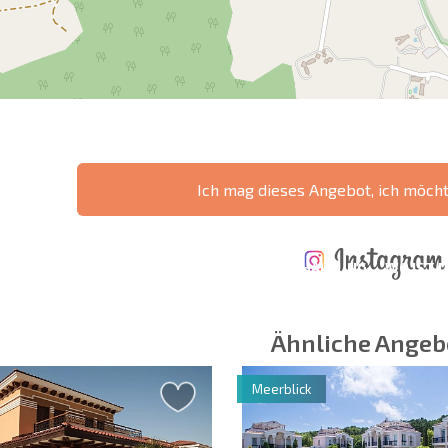
Ich mag dieses Angebot, ich möch
ÄHRLICHE KOSTEN
KOSTEN BEIM
FÜR DIE
TERTES
KAUF EINER
INSTANDHALTUNG
WO IST D
NGEBOT
IMMOBILIE
VON IMMOBILIEN
RENDITE
Ähnliche Angeb
Meerblick
 Felder
Newsletter abonn