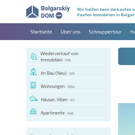
Wir helfen beim Verkaufen 
Kaufen Immobilien in Bulgar
Startseite
Über uns
Schnuppertour
H
Wiederverkauf von
Immobilien
- 1176
Im Bau (Neu)
- 229
Wohnungen
- 1284
Häuser, Villen
- 101
Apartmente
- 548
ESEM OBJEKT BESTELLEN