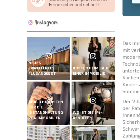
Ferne sicher und schnell?
Das Imm
mit ver
moderne
NEUES
Technol
ERWEITERTES
KOSTEN BEIM KAUF
unterte
FLUGANGEBOT
EINER IMMOBILIE
Küchen-
Kinders
Sommerl
Der Vil
ÄHRLICHE KOSTEN
FÜR DIE
der Rat
INSTANDHALTUNG
WO IST DIE 6%-
Innenhö
VON IMMOBILIEN
RENDITE?
Sicherh
Schwarz
Zahlung