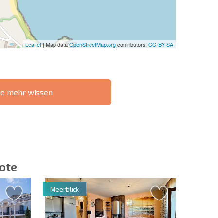
Leaflet
| Map data
OpenStreetMap.org
contributors,
CC-BY-SA
te mehr wissen
IE 6%-
РАССРОЧКА В
?
FERNTRANSAKTION
БОЛГАРИИ
ote
Meerblick
ieren | Durch Anklicken des Buttons stimmen Sie der