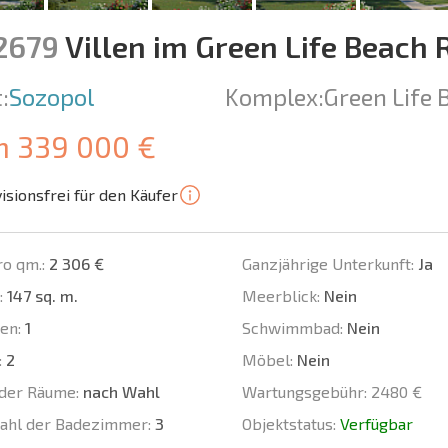
12679
Villen im Green Life Beach 
:
Sozopol
Komplex:
Green Life 
m 339 000 €
isionsfrei für den Käufer
ro qm.:
2 306 €
Ganzjährige Unterkunft:
Ja
:
147 sq. m.
Meerblick:
Nein
en:
1
Schwimmbad:
Nein
:
2
Möbel:
Nein
der Räume:
nach Wahl
Wartungsgebühr:
2480 €
ahl der Badezimmer:
3
Objektstatus:
Verfügbar