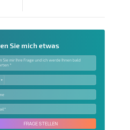
en Sie mich etwas
ED
ieren | Durch Anklicken des Buttons stimmen Sie der
TES
en zu.
Eine Nachricht schicken
FRAGE STELLEN