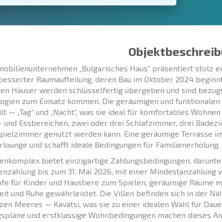
Objektbeschreib
obilienunternehmen „Bulgarisches Haus“ präsentiert stolz ei
besserter Raumaufteilung, deren Bau im Oktober 2024 beginn
n Häuser werden schlüsselfertig übergeben und sind bezugs
ogien zum Einsatz kommen. Die geräumigen und funktionalen V
ilt — „Tag“ und „Nacht“, was sie ideal für komfortables Wohne
 und Essbereichen, zwei oder drei Schlafzimmer, drei Badez
pielzimmer genutzt werden kann. Eine geräumige Terrasse im
ounge und schafft ideale Bedingungen für Familienerholung.
lenkomplex bietet einzigartige Zahlungsbedingungen, darunter
enzahlung bis zum 31. Mai 2026, mit einer Mindestanzahlung 
fe für Kinder und Haustiere zum Spielen, geräumige Räume mi
eit und Ruhe gewährleistet. Die Villen befinden sich in der N
en Meeres — Kavatsi, was sie zu einer idealen Wahl für Dau
spläne und erstklassige Wohnbedingungen machen dieses Ang