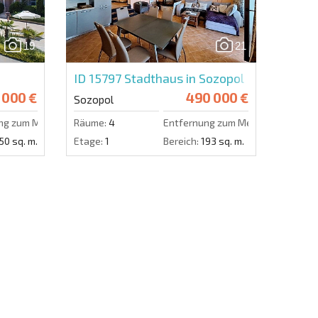
en zu.
19
21
Eine Nachricht schicken
ID 15797
Stadthaus in Sozopol
 000 €
490 000 €
Sozopol
ng zum Meer:
50 m.
Räume:
4
Entfernung zum Meer:
50 m.
50 sq. m.
Etage:
1
Bereich:
193 sq. m.