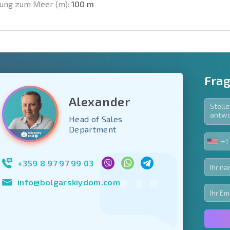
ung zum Meer (m):
100 m
Frag
Alexander
Head of Sales
e Felder
Department
den
+1
UNIT
Newsletter abonn
STA
Nutzung Ihrer Dat
+1
+359 8 97 97 99 03
info@bolgarskiydom.com