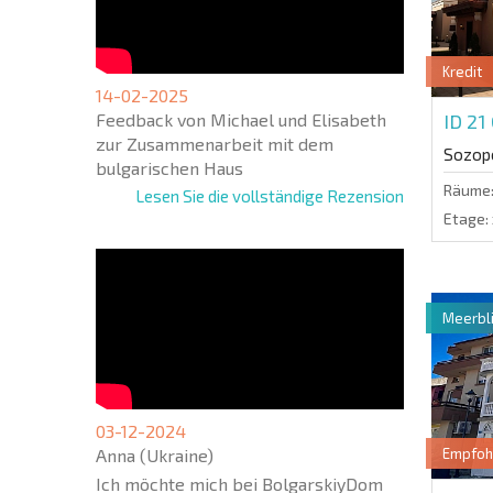
Kredit
14-02-2025
Feedback von Michael und Elisabeth
ID 21
zur Zusammenarbeit mit dem
Sozop
bulgarischen Haus
Räume
Lesen Sie die vollständige Rezension
Etage:
Meerbli
03-12-2024
Anna (Ukraine)
Empfoh
Ich möchte mich bei BolgarskiyDom