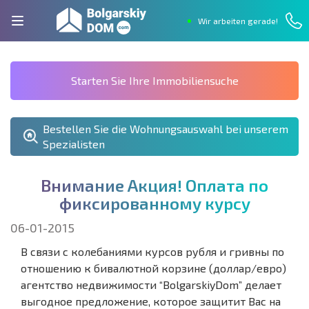
Wir arbeiten gerade!
Starten Sie Ihre Immobiliensuche
Bestellen Sie die Wohnungsauswahl bei unserem
Spezialisten
В
н
и
м
а
н
и
е
А
к
ц
и
я
!
О
п
л
а
т
а
п
о
ф
и
к
с
и
р
о
в
а
н
н
о
м
у
к
у
р
с
у
06-01-2015
В связи с колебаниями курсов рубля и гривны по
отношению к бивалютной корзине (доллар/евро)
агентство недвижимости “BolgarskiyDom” делает
выгодное предложение, которое защитит Вас на