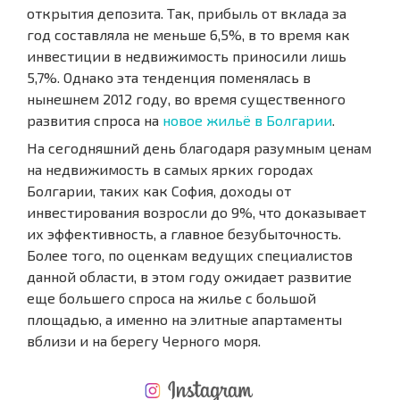
открытия депозита. Так, прибыль от вклада за
год составляла не меньше 6,5%, в то время как
инвестиции в недвижимость приносили лишь
5,7%. Однако эта тенденция поменялась в
нынешнем 2012 году, во время существенного
развития спроса на
новое жильё в Болгарии
.
На сегодняшний день благодаря разумным ценам
на недвижимость в самых ярких городах
Болгарии, таких как София, доходы от
инвестирования возросли до 9%, что доказывает
их эффективность, а главное безубыточность.
Более того, по оценкам ведущих специалистов
данной области, в этом году ожидает развитие
еще большего спроса на жилье с большой
площадью, а именно на элитные апартаменты
вблизи и на берегу Черного моря.