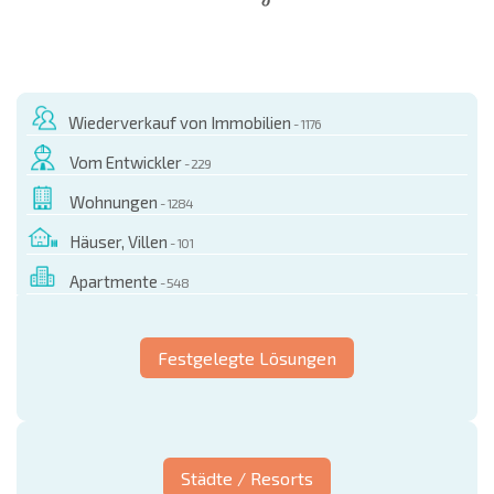
NEUES ERWEITERTES FLUGANGEBOT
KOSTEN BEIM KAUF EINER IMMOBILIE
ÄHRLICHE KOSTEN FÜR DIE INSTANDHALTUNG VON IMMOBILIEN
Wiederverkauf von Immobilien
- 1176
Vom Entwickler
- 229
Wohnungen
- 1284
Häuser, Villen
- 101
Apartmente
- 548
Festgelegte Lösungen
Städte / Resorts