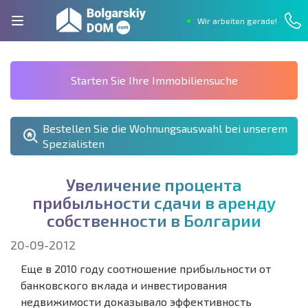
Wir arbeiten gerade!
Starten Sie Ihre Immobiliensuche
Bestellen Sie die Wohnungsauswahl bei unserem
Spezialisten
У
в
е
л
и
ч
е
н
и
е
п
р
о
ц
е
н
т
а
п
р
и
б
ы
л
ь
н
о
с
т
и
с
д
а
ч
и
в
а
р
е
н
д
у
с
о
б
с
т
в
е
н
н
о
с
т
и
в
Б
о
л
г
а
р
и
и
20-09-2012
Еще в 2010 году соотношение прибыльности от
банковского вклада и инвестирования
недвижимости доказывало эффективность