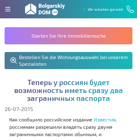
Wir arbeiten gerade!
Starten Sie Ihre Immobiliensuche
Bestellen Sie die Wohnungsauswahl bei unserem
Spezialisten
Т
е
п
е
р
ь
у
р
о
с
с
и
я
н
б
у
д
е
т
в
о
з
м
о
ж
н
о
с
т
ь
и
м
е
т
ь
с
р
а
з
у
д
в
а
з
а
г
р
а
н
и
ч
н
ы
х
п
а
с
п
о
р
т
а
26-07-2015
Как сообщило российское издание
Известия
,
россиянам разрешили владеть сразу двумя
заграничными паспортами: обычным, и