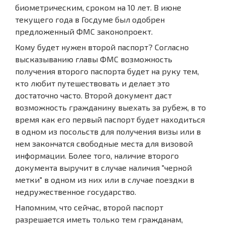
биометрическим, сроком на 10 лет. В июне
текущего года в Госдуме был одобрен
предложенный ФМС законопроект.
Кому будет нужен второй паспорт? Согласно
высказыванию главы ФМС возможность
получения второго паспорта будет на руку тем,
кто любит путешествовать и делает это
достаточно часто. Второй документ даст
возможность гражданину выехать за рубеж, в то
время как его первый паспорт будет находиться
в одном из посольств для получения визы или в
нем закончатся свободные места для визовой
информации. Более того, наличие второго
документа выручит в случае наличия "черной
метки" в одном из них или в случае поездки в
недружественное государство.
Напомним, что сейчас, второй паспорт
разрешается иметь только тем гражданам,