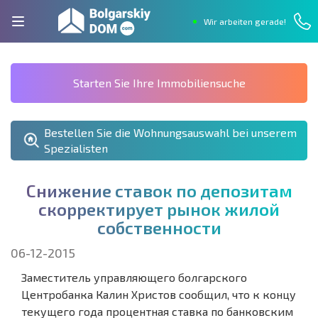
Wir arbeiten gerade!
Starten Sie Ihre Immobiliensuche
Bestellen Sie die Wohnungsauswahl bei unserem
Spezialisten
С
н
и
ж
е
н
и
е
с
т
а
в
о
к
п
о
д
е
п
о
з
и
т
а
м
с
к
о
р
р
е
к
т
и
р
у
е
т
р
ы
н
о
к
ж
и
л
о
й
с
о
б
с
т
в
е
н
н
о
с
т
и
06-12-2015
Заместитель управляющего болгарского
Центробанка Калин Христов сообщил, что к концу
текущего года процентная ставка по банковским