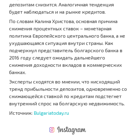
депозитам снизится. Аналогичная тенденция
будет наблюдаться и на рынке кредитов.
По словам Калина Христова, основная причина
снижения процентных ставок – монетарная
политика Европейского центрального банка, а не
ухудшающаяся ситуация внутри страны. Как
подчеркнул представитель болгарского банка в
2016 году следует ожидать дальнейшего
снижения доходности вкладов в коммерческих
банках.
Эксперты сходятся во мнении, что нисходящий
тренд прибыльности депозитов, одновременно со
снижающейся ставкой по кредитам подстегнет
внутренний спрос на болгарскую недвижимость.
Источник:
Bulgariatoday.ru