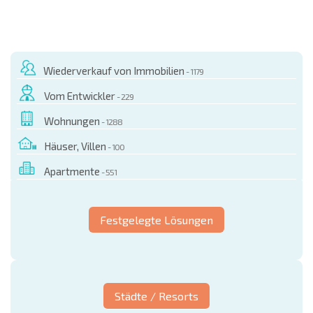
NEUES ERWEITERTES FLUGANGEBOT
KOSTEN BEIM KAUF EINER IMMOBILIE
ÄHRLICHE KOSTEN FÜR DIE INSTANDHALTUNG VON IMMOBILIEN
Wiederverkauf von Immobilien
- 1179
Vom Entwickler
- 229
Wohnungen
- 1288
Häuser, Villen
- 100
Apartmente
- 551
Festgelegte Lösungen
Städte / Resorts