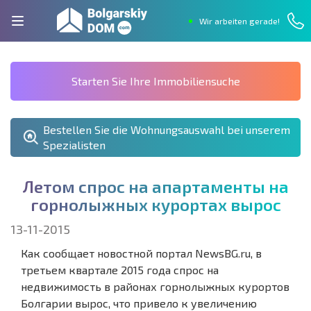
Wir arbeiten gerade!
Starten Sie Ihre Immobiliensuche
Bestellen Sie die Wohnungsauswahl bei unserem
Spezialisten
Л
е
т
о
м
с
п
р
о
с
н
а
а
п
а
р
т
а
м
е
н
т
ы
н
а
г
о
р
н
о
л
ы
ж
н
ы
х
к
у
р
о
р
т
а
х
в
ы
р
о
с
13-11-2015
Как сообщает новостной портал NewsBG.ru, в
третьем квартале 2015 года спрос на
недвижимость в районах горнолыжных курортов
Болгарии вырос, что привело к увеличению