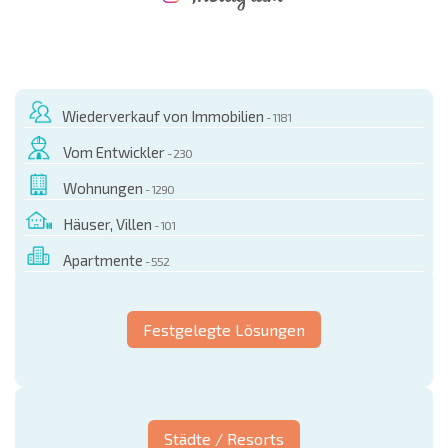
NEUES ERWEITERTES FLUGANGEBOT
KOSTEN BEIM KAUF EINER IMMOBILIE
ÄHRLICHE KOSTEN FÜR DIE INSTANDHALTUNG VON IMMOBILIEN
Wiederverkauf von Immobilien
- 1181
Vom Entwickler
- 230
Wohnungen
- 1290
Häuser, Villen
- 101
Apartmente
- 552
Festgelegte Lösungen
Städte / Resorts