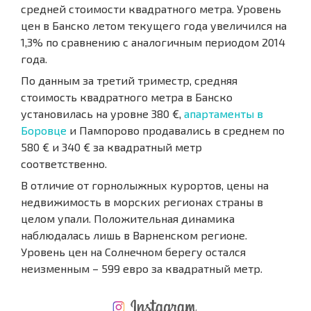
средней стоимости квадратного метра. Уровень
цен в Банско летом текущего года увеличился на
1,3% по сравнению с аналогичным периодом 2014
года.
По данным за третий триместр, средняя
стоимость квадратного метра в Банско
установилась на уровне 380 €,
апартаменты в
Боровце
и Пампорово продавались в среднем по
580 € и 340 € за квадратный метр
соответственно.
В отличие от горнолыжных курортов, цены на
недвижимость в морских регионах страны в
целом упали. Положительная динамика
наблюдалась лишь в Варненском регионе.
Уровень цен на Солнечном берегу остался
неизменным – 599 евро за квадратный метр.