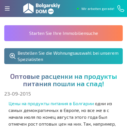
Wir arbeiten gerade!
Starten Sie Ihre Immobiliensuche
Bestellen Sie die Wohnungsauswahl bei unserem
Spezialisten
О
п
т
о
в
ы
е
р
а
с
ц
е
н
к
и
н
а
п
р
о
д
у
к
т
ы
п
и
т
а
н
и
я
п
о
ш
л
и
н
а
с
п
а
д
!
23-09-2015
Цены на продукты питания в Болгарии
одни из
самых демократичных в Европе, но все же в с
начала июля по конец августа этого года был
отмечен рост оптовых цен на них. Так, например,