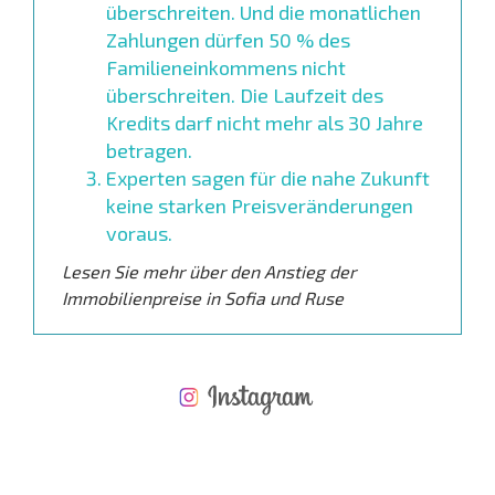
überschreiten. Und die monatlichen
Zahlungen dürfen 50 % des
Familieneinkommens nicht
überschreiten. Die Laufzeit des
Kredits darf nicht mehr als 30 Jahre
betragen.
Experten sagen für die nahe Zukunft
keine starken Preisveränderungen
voraus.
Lesen Sie mehr über den Anstieg der
Immobilienpreise in Sofia und Ruse
NEUES ERWEITERTES FLUGANGEBOT
KOSTEN BEIM KAUF EINER IMMOBILIE
ÄHRLICHE KOSTEN FÜR DIE INSTANDHALTUNG VON IMMOBILIEN