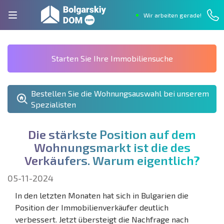
Wir arbeiten gerade!
Starten Sie Ihre Immobiliensuche
Bestellen Sie die Wohnungsauswahl bei unserem
Spezialisten
D
i
e
s
t
ä
r
k
s
t
e
P
o
s
i
t
i
o
n
a
u
f
d
e
m
W
o
h
n
u
n
g
s
m
a
r
k
t
i
s
t
d
i
e
d
e
s
V
e
r
k
ä
u
f
e
r
s
.
W
a
r
u
m
e
i
g
e
n
t
l
i
c
h
?
05-11-2024
In den letzten Monaten hat sich in Bulgarien die
Position der Immobilienverkäufer deutlich
verbessert. Jetzt übersteigt die Nachfrage nach