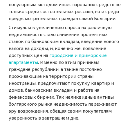
популярным методом инвестирования средств не
только среди состоятельных россиян, но и среди
предусмотрительных граждан самой Болгарии.
Стимулом к увеличению спроса на различную
недвижимость стало снижение процентных
ставок по банковским вкладам, введение нового
налога на доходы, и, конечно же, появление
доступных цен на
городские и приморские
апартаменты
. Именно по этим причинам
граждане республики, а также постоянно
проживающие на территории страны
иностранцы, предпочитают покупку квартир и
домов, банковским вкладам и работе на
финансовых биржах. Так неликвидные активы
болгарского рынка недвижимость переживают
эру возрождения, обещая своим покупателям
уверенность в завтрашнем дне.