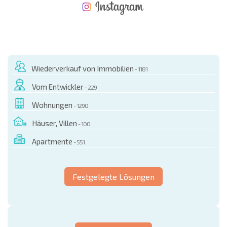
NEUES ERWEITERTES FLUGANGEBOT
KOSTEN BEIM KAUF EINER IMMOBILIE
ÄHRLICHE KOSTEN FÜR DIE INSTANDHALTUNG VON IMMOBILIEN
Wiederverkauf von Immobilien
- 1181
Vom Entwickler
- 229
Wohnungen
- 1290
Häuser, Villen
- 100
Apartmente
- 551
Festgelegte Lösungen