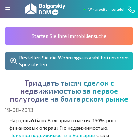
Wir arbeiten gerade!
Starten Sie Ihre Immobiliensuche
Bestellen Sie die Wohnungsauswahl bei unserem
Spezialisten
Т
р
и
д
ц
а
т
ь
т
ы
с
я
ч
с
д
е
л
о
к
с
н
е
д
в
и
ж
и
м
о
с
т
ь
ю
з
а
п
е
р
в
о
е
п
о
л
у
г
о
д
и
е
н
а
б
о
л
г
а
р
с
к
о
м
р
ы
н
к
е
19-08-2013
Народный банк Болгарии отметил 150% рост
финансовых операций с недвижимостью.
Покупка недвижимости в Болгарии
стала