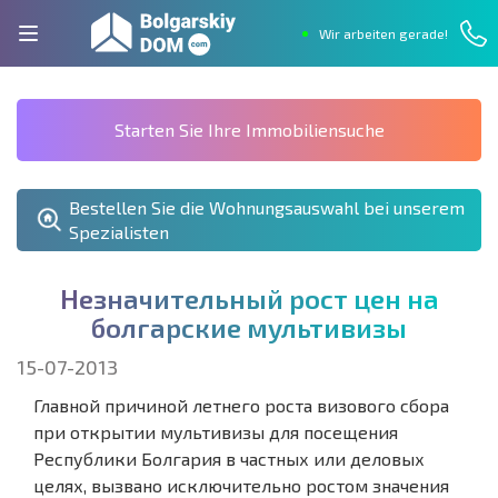
Wir arbeiten gerade!
Starten Sie Ihre Immobiliensuche
Bestellen Sie die Wohnungsauswahl bei unserem
Spezialisten
Н
е
з
н
а
ч
и
т
е
л
ь
н
ы
й
р
о
с
т
ц
е
н
н
а
б
о
л
г
а
р
с
к
и
е
м
у
л
ь
т
и
в
и
з
ы
15-07-2013
Главной причиной летнего роста визового сбора
при открытии мультивизы для посещения
Республики Болгария в частных или деловых
целях, вызвано исключительно ростом значения