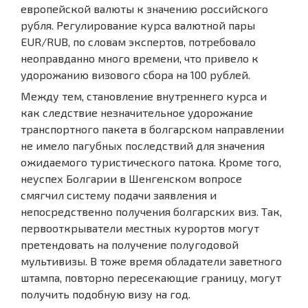
европейской валюты к значению российского
рубля. Регулирование курса валютной пары
EUR/RUB, по словам экспертов, потребовало
неоправданно много времени, что привело к
удорожанию визового сбора на 100 рублей.
Между тем, становление внутреннего курса и
как следствие незначительное удорожание
транспортного пакета в болгарском направлении
не имело пагубных последствий для значения
ожидаемого туристического патока. Кроме того,
неуспех Болгарии в Шенгенском вопросе
смягчил систему подачи заявления и
непосредственно получения болгарских виз. Так,
первооткрыватели местных курортов могут
претендовать на получение полугодовой
мультивизы. В тоже время обладатели заветного
штампа, повторно пересекающие границу, могут
получить подобную визу на год.