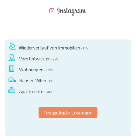
NEUES ERWEITERTES FLUGANGEBOT
KOSTEN BEIM KAUF EINER IMMOBILIE
ÄHRLICHE KOSTEN FÜR DIE INSTANDHALTUNG VON IMMOBILIEN
Wiederverkauf von Immobilien
- 1177
Vom Entwickler
- 229
Wohnungen
- 1285
Häuser, Villen
- 101
Apartmente
- 548
Festgelegte Lösungen