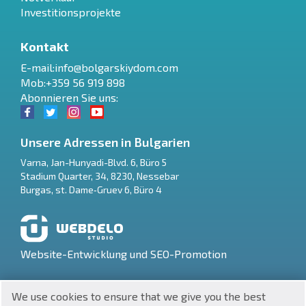
Investitionsprojekte
Kontakt
E-mail:
info@bolgarskiydom.com
Mob:+359 56 919 898
Abonnieren Sie uns:
Unsere Adressen in Bulgarien
Varna
,
Jan-Hunyadi-Blvd. 6, Büro 5
Stadium Quarter, 34
,
8230
,
Nessebar
RU
Burgas
,
st. Dame‑Gruev 6, Büro 4
€
EN
$
UA
Website-Entwicklung und SEO-Promotion
₽
PL
We use cookies to ensure that we give you the best
₴
DE