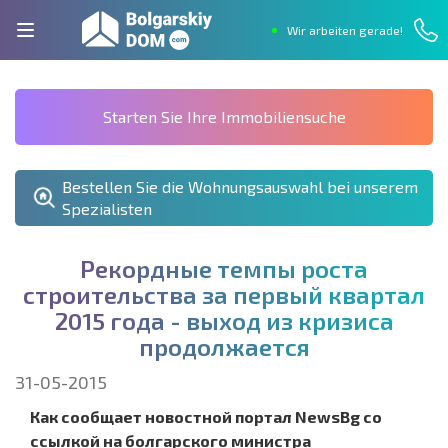
Wir arbeiten gerade!
Starten Sie Ihre Immobiliensuche
Bestellen Sie die Wohnungsauswahl bei unserem
Spezialisten
Р
е
к
о
р
д
н
ы
е
т
е
м
п
ы
р
о
с
т
а
с
т
р
о
и
т
е
л
ь
с
т
в
а
з
а
п
е
р
в
ы
й
к
в
а
р
т
а
л
2
0
1
5
г
о
д
а
-
в
ы
х
о
д
и
з
к
р
и
з
и
с
а
п
р
о
д
о
л
ж
а
е
т
с
я
31-05-2015
Как сообщает новостной портал NewsBg со
ссылкой на болгарского министра