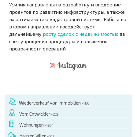
Усилия направлены на разработку и внедрение
проектов по развитию инфраструктуры, а также
на оптимизацию кадастровой системы. Работа во
втором направлении посодействует
дальнейшему
росту сделок с недвижимостью
за
счет упрощения процедуры и повышения
прозрачности операций.
NEUES ERWEITERTES FLUGANGEBOT
KOSTEN BEIM KAUF EINER IMMOBILIE
ÄHRLICHE KOSTEN FÜR DIE INSTANDHALTUNG VON IMMOBILIEN
Wiederverkauf von Immobilien
- 1176
Vom Entwickler
- 229
Wohnungen
- 1284
Häuser, Villen
- 101