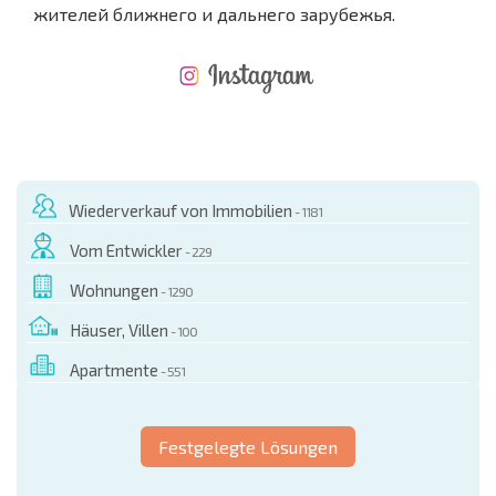
жителей ближнего и дальнего зарубежья.
NEUES ERWEITERTES FLUGANGEBOT
KOSTEN BEIM KAUF EINER IMMOBILIE
ÄHRLICHE KOSTEN FÜR DIE INSTANDHALTUNG VON IMMOBILIEN
Wiederverkauf von Immobilien
- 1181
Vom Entwickler
- 229
Wohnungen
- 1290
Häuser, Villen
- 100
Apartmente
- 551
Festgelegte Lösungen