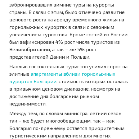
забронировавших зимние туры на курорты
страны. В связи с этим, было отмечено развитие
ценового роста на аренду временного жилья на
горнолыжных курортах в связи с сезонным
увеличением турпотока. Кроме гостей из России,
был зафиксирован 4% рост числа туристов из
Великобритании, а так – же 5% рост
представителей Дании и Польши.
Наплыв состоятельных туристов усилил спрос на
элитные
апартаменты вблизи горнолыжных
курортов Болгарии
, стоимость которых осталась
в привычном ценовом диапазоне, несмотря на
достижение дна болгарским рынком
недвижимости.
Между тем, по словам министра, летний сезон
так – же будет многообещающим, так – как
Болгария по-прежнему остается приоритетным
туристическим направлением для многих