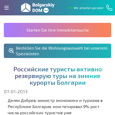
Wir arbeiten gerade!
Starten Sie Ihre Immobiliensuche
Bestellen Sie die Wohnungsauswahl bei unserem
Spezialisten
Р
о
с
с
и
й
с
к
и
е
т
у
р
и
с
т
ы
а
к
т
и
в
н
о
р
е
з
е
р
в
и
р
у
ю
т
у
р
ы
н
а
з
и
м
н
и
е
к
у
р
о
р
т
ы
Б
о
л
г
а
р
и
и
07-01-2013
Делян Добрев, министр экономики и туризма в
Республике Болгария, констатировал 9% рост
числа российских туристов уже