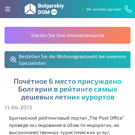
Wir arbeiten gerade!
Starten Sie Ihre Immobiliensuche
Bestellen Sie die Wohnungsauswahl bei unserem
Spezialisten
П
о
ч
ё
т
н
о
е
6
м
е
с
т
о
п
р
и
с
у
ж
д
е
н
о
Б
о
л
г
а
р
и
и
в
р
е
й
т
и
н
г
е
с
а
м
ы
х
д
е
ш
е
в
ы
х
л
е
т
н
и
х
к
у
р
о
р
т
о
в
11-04-2013
Британский рейтинговый портал „The Post Office”
проведя исследования в области недорогих, но
высококачественных туристических услуг,