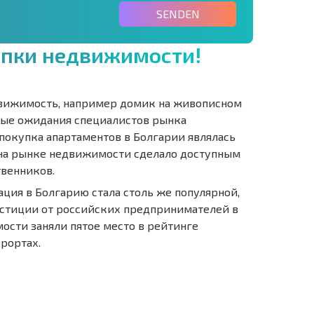
SENDEN
у
п
к
и
н
е
д
в
и
ж
и
м
о
с
т
и
!
вижимость, например домик на живописном
лые ожидания специалистов рынка
 покупка апартаментов в Болгарии являлась
 на рынке недвижимости сделало доступным
твенников.
ция в Болгарию стала столь же популярной,
естиции от российских предпринимателей в
сти заняли пятое место в рейтинге
рортах.
IE 6%-
РАССРОЧКА В
?
FERNTRANSAKTION
БОЛГАРИИ