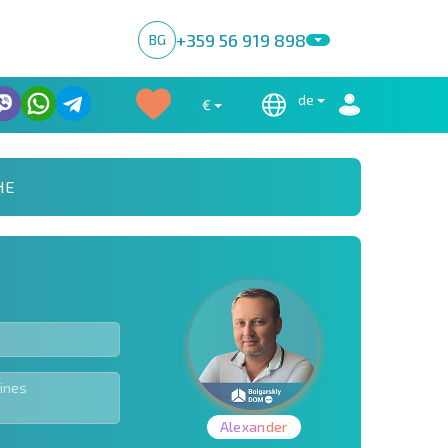
+359 56 919 898
BG
de
€
HE
Alexander