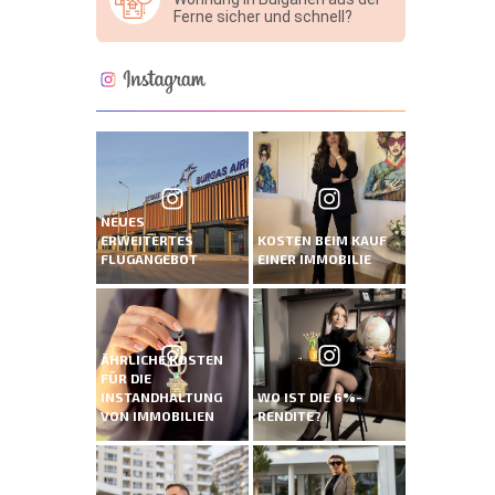
Ferne sicher und schnell?
NEUES
ERWEITERTES
KOSTEN BEIM KAUF
FLUGANGEBOT
EINER IMMOBILIE
ÄHRLICHE KOSTEN
FÜR DIE
INSTANDHALTUNG
WO IST DIE 6%-
VON IMMOBILIEN
RENDITE?