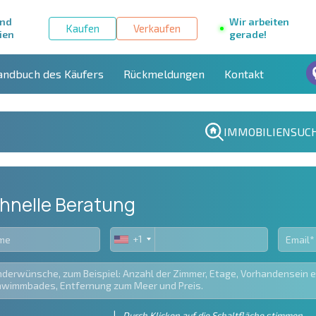
und
Wir arbeiten
Kaufen
Verkaufen
ien
gerade!
andbuch des Käufers
Rückmeldungen
Kontakt
IMMOBILIENSUC
hnelle Beratung
+1
United
States
+1
Durch Klicken auf die Schaltfläche stimmen