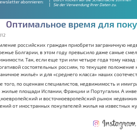
ewsletter abonnieren:
Sie der Verwendung Ihrer Daten zu.
О
п
т
и
м
а
л
ь
н
о
е
в
р
е
м
я
д
л
я
п
о
к
012
мление российских граждан приобрети заграничную нед
режье Болгарии, в этом году превысило даже самые сме
ижимости. Так, если еще три или четыре года тому назад
огативой состоятельных россиян, то текущее положение
раничное жильё» и для «среднего класса» наших соотечес
е того, по оценкам специалистов, недвижимость и имигра
и жилые площади Испании, Франции и Португалии. А инв
дноевропейский и восточноевропейский рынок недвижимо
ений от иностранных покупателей жилья на известных ку
ÄHRLICHE KOSTEN
KOSTEN BEIM
FÜR DIE
TERTES
KAUF EINER
INSTANDHALTUNG
WO IST D
NGEBOT
IMMOBILIE
VON IMMOBILIEN
RENDITE