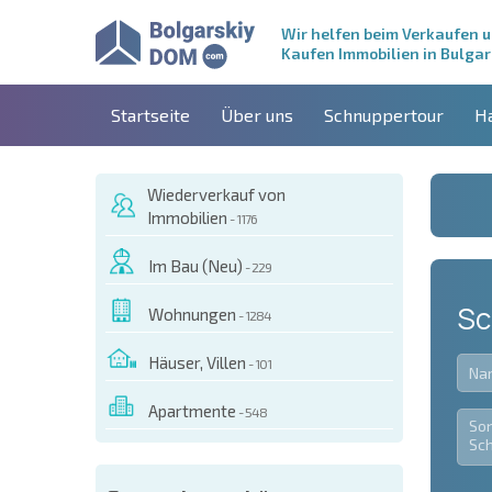
Wir helfen beim Verkaufen 
Kaufen Immobilien in Bulgar
Startseite
Über uns
Schnuppertour
H
Wiederverkauf von
Immobilien
- 1176
Im Bau (Neu)
- 229
Sc
Wohnungen
- 1284
Häuser, Villen
- 101
Apartmente
- 548