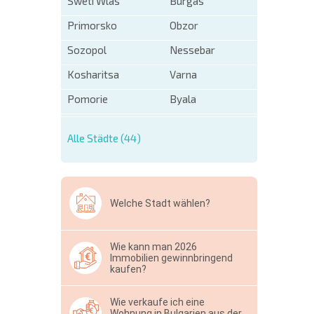
Sweti Wlas
Burgas
Primorsko
Obzor
Sozopol
Nessebar
Kosharitsa
Varna
Pomorie
Byala
Alle Städte (44)
Welche Stadt wählen?
Wie kann man 2026
Immobilien gewinnbringend
kaufen?
Wie verkaufe ich eine
Wohnung in Bulgarien aus der