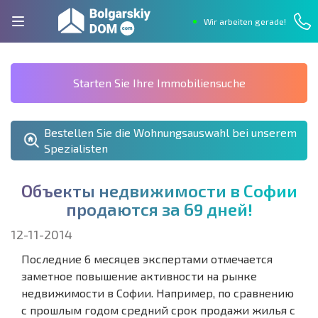
Wir arbeiten gerade!
Starten Sie Ihre Immobiliensuche
Bestellen Sie die Wohnungsauswahl bei unserem
Spezialisten
О
б
ъ
е
к
т
ы
н
е
д
в
и
ж
и
м
о
с
т
и
в
С
о
ф
и
и
п
р
о
д
а
ю
т
с
я
з
а
6
9
д
н
е
й
!
12-11-2014
Последние 6 месяцев экспертами отмечается
заметное повышение активности на рынке
недвижимости в Софии. Например, по сравнению
с прошлым годом средний срок продажи жилья с