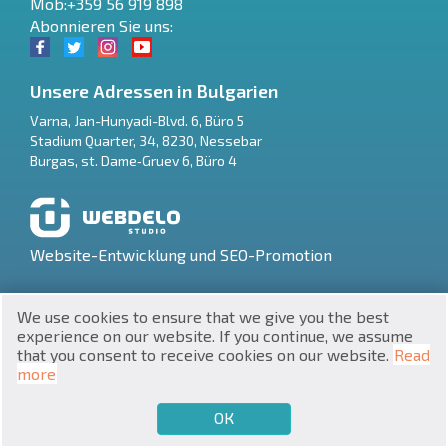
Mob:+359 56 919 898
Abonnieren Sie uns:
Unsere Adressen in Bulgarien
Varna
,
Jan-Hunyadi-Blvd. 6, Büro 5
Stadium Quarter, 34
,
8230
,
Nessebar
RU
Burgas
,
st. Dame‑Gruev 6, Büro 4
€
EN
$
UA
Website-Entwicklung und SEO-Promotion
₽
PL
We use cookies to ensure that we give you the best
₴
DE
experience on our website. If you continue, we assume
that you consent to receive cookies on our website.
Read
zł
BG
UNIC 201160903
more
Immobilien in Bulgarien © 2026
ОК
€
VERKAUFEN MÖCHTEN
KAUFEN MÖCHTEN
DE