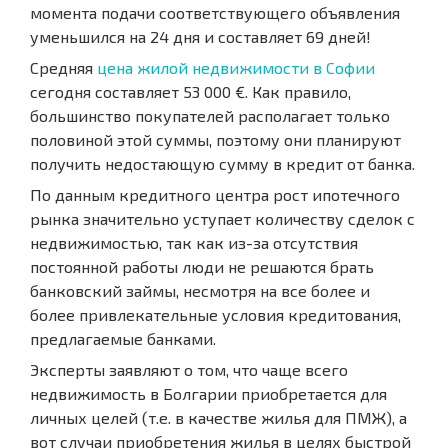
момента подачи соответствующего объявления
уменьшился на 24 дня и составляет 69 дней!
Средняя
цена жилой недвижимости в Софии
сегодня составляет 53 000 €. Как правило,
большинство покупателей располагает только
половиной этой суммы, поэтому они планируют
получить недостающую сумму в кредит от банка.
По данным кредитного центра рост ипотечного
рынка значительно уступает количеству сделок с
недвижимостью, так как из-за отсутствия
постоянной работы люди не решаются брать
банковский займы, несмотря на все более и
более привлекательные условия кредитования,
предлагаемые банками.
Эксперты заявляют о том, что чаще всего
недвижимость в Болгарии приобретается для
личных целей (т.е. в качестве жилья для ПМЖ), а
вот случаи приобретения жилья в целях быстрой