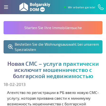
Wir arbeiten gerade!
Starten Sie Ihre Immobiliensuche
Bestellen Sie die Wohnungsauswahl bei unserem
Spezialisten
Н
о
в
а
я
С
М
С
–
у
с
л
у
г
а
п
р
а
к
т
и
ч
е
с
к
и
и
с
к
л
ю
ч
и
т
м
о
ш
е
н
н
и
ч
е
с
т
в
о
с
б
о
л
г
а
р
с
к
о
й
н
е
д
в
и
ж
и
м
о
с
т
ь
ю
18-02-2013
Агентство по регистрации в РБ ввело новую СМС-
услугу, которая призвана свести к минимуму
возможность мошенничества с болгарской