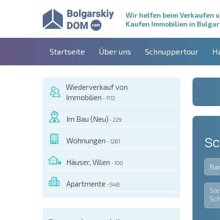
Wir helfen beim Verkaufen 
Kaufen Immobilien in Bulgar
Startseite
Über uns
Schnuppertour
H
Wiederverkauf von
Immobilien
- 1172
Im Bau (Neu)
- 229
Sc
Wohnungen
- 1281
Häuser, Villen
- 100
Apartmente
- 548