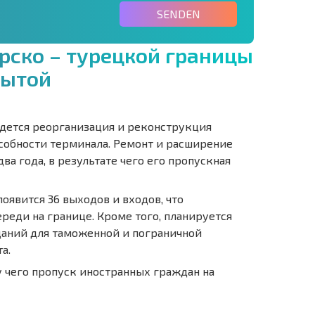
SENDEN
р
с
к
о
–
т
у
р
е
ц
к
о
й
г
р
а
н
и
ц
ы
ы
т
о
й
йдется реорганизация и реконструкция
особности терминала. Ремонт и расширение
а года, в результате чего его пропускная
появится 36 выходов и входов, что
еди на границе. Кроме того, планируется
аний для таможенной и пограничной
а.
 чего пропуск иностранных граждан на