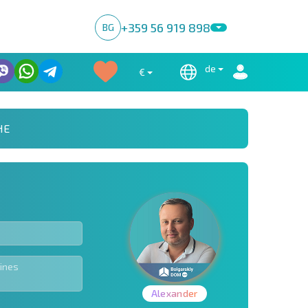
+359 56 919 898
BG
de
€
HE
Alexander