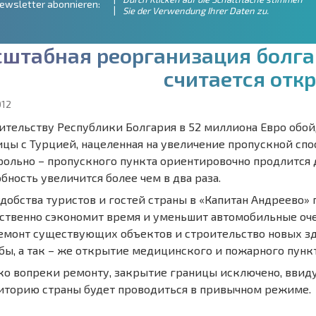
ewsletter abonnieren:
Sie der Verwendung Ihrer Daten zu.
с
ш
т
а
б
н
а
я
р
е
о
р
г
а
н
и
з
а
ц
и
я
б
о
л
г
а
с
ч
и
т
а
е
т
с
я
о
т
к
р
012
ительству Республики Болгария в 52 миллиона Евро обо
ицы с Турцией, нацеленная на увеличение пропускной сп
рольно – пропускного пункта ориентировочно продлится дв
бность увеличится более чем в два раза.
добства туристов и гостей страны в «Капитан Андреево» 
ственно сэкономит время и уменьшит автомобильные очер
емонт существующих объектов и строительство новых зд
бы, а так – же открытие медицинского и пожарного пункт
ко вопреки ремонту, закрытие границы исключено, ввиду
иторию страны будет проводиться в привычном режиме.
ÄHRLICHE KOSTEN