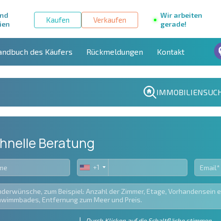
und
Wir arbeiten
Kaufen
Verkaufen
ien
gerade!
andbuch des Käufers
Rückmeldungen
Kontakt
IMMOBILIENSUC
hnelle Beratung
+1
United
States
+1
Durch Klicken auf die Schaltfläche stimmen