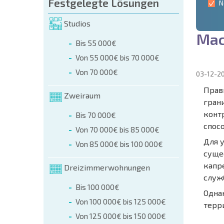
Festgelegte Lösungen
N
Studios
М
а
Bis 55 000€
Von 55 000€ bis 70 000€
Von 70 000€
03-12-2
Прав
Zweiraum
гран
конт
Bis 70 000€
спосо
Von 70 000€ bis 85 000€
Для у
Von 85 000€ bis 100 000€
суще
капр
Dreizimmerwohnungen
служ
Bis 100 000€
Одна
Von 100 000€ bis 125 000€
терр
Von 125 000€ bis 150 000€