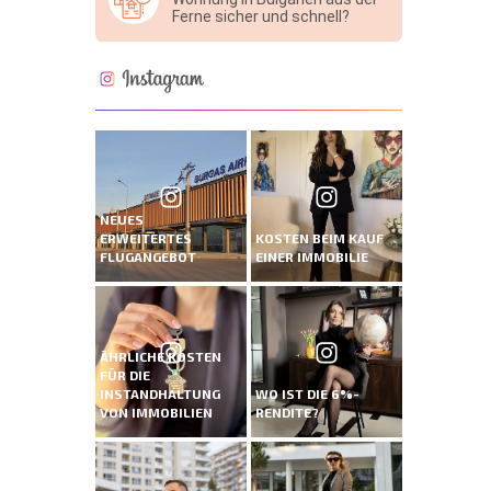
Ferne sicher und schnell?
NEUES
ERWEITERTES
KOSTEN BEIM KAUF
FLUGANGEBOT
EINER IMMOBILIE
ÄHRLICHE KOSTEN
FÜR DIE
INSTANDHALTUNG
WO IST DIE 6%-
VON IMMOBILIEN
RENDITE?