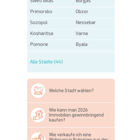
Sweti Wlas
Burgas
Primorsko
Obzor
Sozopol
Nessebar
Kosharitsa
Varna
Pomorie
Byala
Alle Städte (44)
Welche Stadt wählen?
Wie kann man 2026
Immobilien gewinnbringend
kaufen?
Wie verkaufe ich eine
Wohnung in Bulgarien aus der