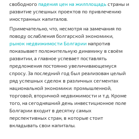
свободного
падения цен на жилплощадь
страны и
развитие успешных проектов по привлечению
иностранных капиталов.
Примечательно, что, несмотря на замечания по
поводу ослабления болгарской экономики,
рынок недвижимости Болгарии
напротив
показывает положительную динамику в своём
развитии, а главное успевает поставлять
предложения постоянно увеличивающемуся
спросу. За последний год был реализован целый
ряд успешных сделок в различных сегментах
национальной экономики: промышленной,
торговой, вторичной недвижимости и т.д. Кроме
того, на сегодняшний день инвестиционное поле
Болгарии входит в десятку самых
перспективных стран, в которые стоит
вкладывать свои капиталы.