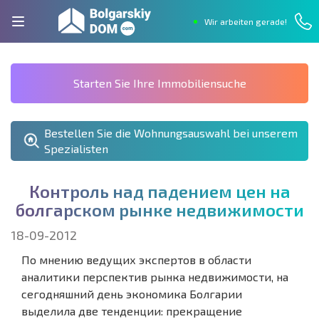
Wir arbeiten gerade!
Starten Sie Ihre Immobiliensuche
Bestellen Sie die Wohnungsauswahl bei unserem
Spezialisten
К
о
н
т
р
о
л
ь
н
а
д
п
а
д
е
н
и
е
м
ц
е
н
н
а
б
о
л
г
а
р
с
к
о
м
р
ы
н
к
е
н
е
д
в
и
ж
и
м
о
с
т
и
18-09-2012
По мнению ведущих экспертов в области
аналитики перспектив рынка недвижимости, на
сегодняшний день экономика Болгарии
выделила две тенденции: прекращение