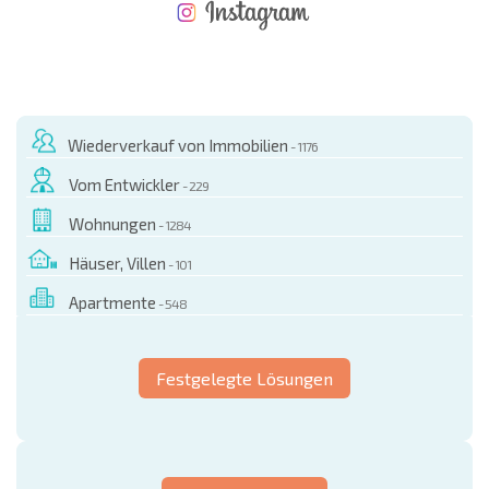
NEUES ERWEITERTES FLUGANGEBOT
KOSTEN BEIM KAUF EINER IMMOBILIE
ÄHRLICHE KOSTEN FÜR DIE INSTANDHALTUNG VON IMMOBILIEN
Wiederverkauf von Immobilien
- 1176
Vom Entwickler
- 229
Wohnungen
- 1284
Häuser, Villen
- 101
Apartmente
- 548
Festgelegte Lösungen