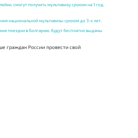
ейки, смогут получить мультивизу сроком на 1 год,
ия национальной мультивизы сроком до 3-х лет.
кие поездки в Болгарию, будут бесплатно выданы
ьше граждан России провести свой
IE 6%-
РАССРОЧКА В
?
FERNTRANSAKTION
БОЛГАРИИ