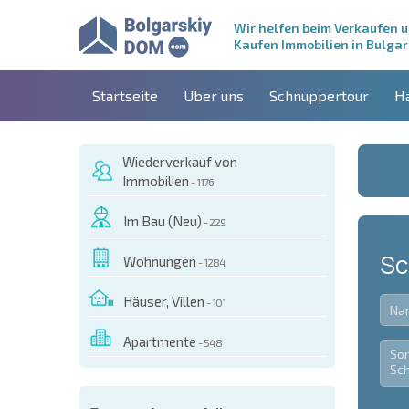
Wir helfen beim Verkaufen 
Kaufen Immobilien in Bulgar
Startseite
Über uns
Schnuppertour
H
Wiederverkauf von
Immobilien
- 1176
Im Bau (Neu)
- 229
Sc
Wohnungen
- 1284
Häuser, Villen
- 101
Apartmente
- 548