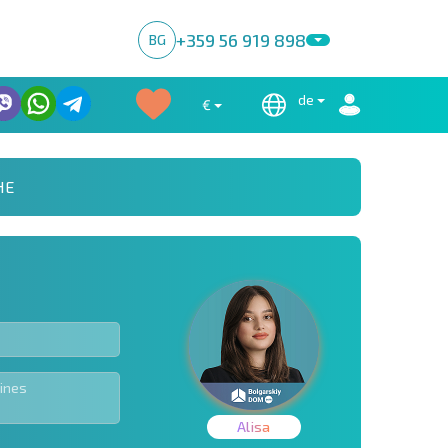
+359 56 919 898
BG
de
€
HE
Alisa