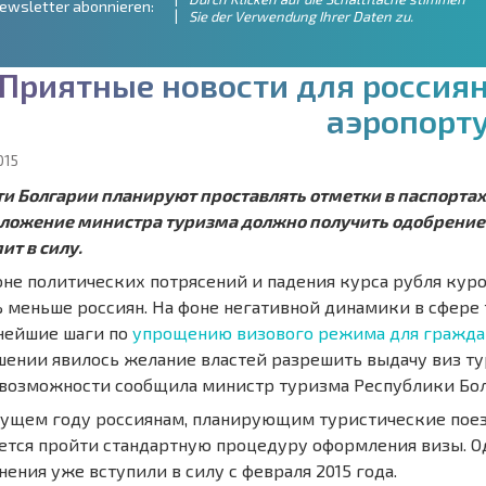
ewsletter abonnieren:
Sie der Verwendung Ihrer Daten zu.
П
р
и
я
т
н
ы
е
н
о
в
о
с
т
и
д
л
я
р
о
с
с
и
я
а
э
р
о
п
о
р
т
015
ти Болгарии планируют проставлять отметки в паспортах
ложение министра туризма должно получить одобрение 
ит в силу.
оне политических потрясений и падения курса рубля куро
% меньше россиян. На фоне негативной динамики в сфере
нейшие шаги по
упрощению визового режима для гражда
шении явилось желание властей разрешить выдачу виз тур
 возможности сообщила министр туризма Республики Бол
кущем году россиянам, планирующим туристические поез
ется пройти стандартную процедуру оформления визы. 
ения уже вступили в силу с февраля 2015 года.