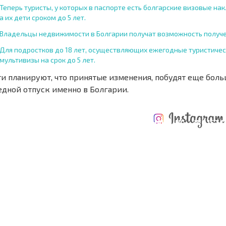
Теперь туристы, у которых в паспорте есть болгарские визовые накл
а их дети сроком до 5 лет.
Владельцы недвижимости в Болгарии получат возможность получен
Для подростков до 18 лет, осуществляющих ежегодные туристичес
мультивизы на срок до 5 лет.
ти планируют, что принятые изменения, побудят еще бол
едной отпуск именно в Болгарии.
ÄHRLICHE KOSTEN
KOSTEN BEIM
FÜR DIE
TERTES
KAUF EINER
INSTANDHALTUNG
WO IST D
NGEBOT
IMMOBILIE
VON IMMOBILIEN
RENDITE