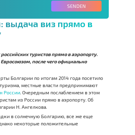
SENDEN
н
:
в
ы
д
а
ч
а
в
и
з
п
р
я
м
о
в
у
 российских туристов прямо в аэропорту.
Евросоюзом, после чего официально
рты Болгарии по итогам 2014 года посетило
 туризма, местные власти предпринимают
н России
. Очередным послаблением в этом
истам из России прямо в аэропорту. Об
гарии Н. Ангелкова.
дки в солнечную Болгарию, все же еще
Однако некоторые положительные