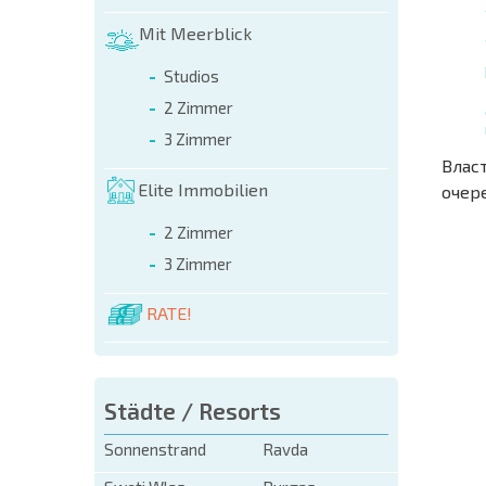
Mit Meerblick
Studios
2 Zimmer
3 Zimmer
Влас
Elite Immobilien
очер
2 Zimmer
NEUES
3 Zimmer
ERWEI
FLUGA
RATE!
Städte / Resorts
Sonnenstrand
Ravda