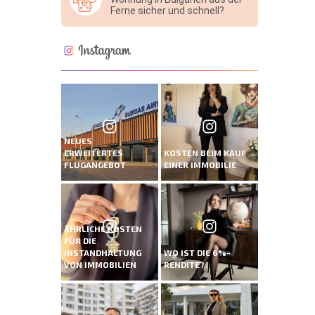
Ferne sicher und schnell?
NEUES
ERWEITERTES
KOSTEN BEIM KAUF
FLUGANGEBOT
EINER IMMOBILIE
ÄHRLICHE KOSTEN
FÜR DIE
INSTANDHALTUNG
WO IST DIE 6%-
VON IMMOBILIEN
RENDITE?