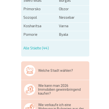
Sweti Wlas
Burgas
Primorsko
Obzor
Sozopol
Nessebar
Kosharitsa
Varna
Pomorie
Byala
Alle Städte (44)
Welche Stadt wählen?
Wie kann man 2026
Immobilien gewinnbringend
kaufen?
Wie verkaufe ich eine
Wohnung in Bulgarien aus der