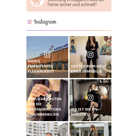
Ferne sicher und schnell?
NEUES
ERWEITERTES
KOSTEN BEIM KAUF
FLUGANGEBOT
EINER IMMOBILIE
ÄHRLICHE KOSTEN
FÜR DIE
INSTANDHALTUNG
WO IST DIE 6%-
VON IMMOBILIEN
RENDITE?