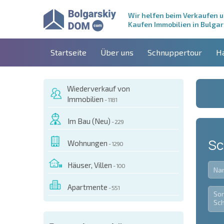
Wir helfen beim Verkaufen 
Kaufen Immobilien in Bulgar
Startseite
Über uns
Schnuppertour
H
Wiederverkauf von
Immobilien
- 1181
Im Bau (Neu)
- 229
Sc
Wohnungen
- 1290
Häuser, Villen
- 100
Apartmente
- 551