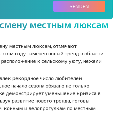
SENDEN
с
м
е
н
у
м
е
с
т
н
ы
м
л
ю
к
с
а
м
мену местным люксам, отмечают
в этом году замечен новый тренд в области
 расположение к сельскому уюту, нежели
ивлек рекордное число любителей
ное начало сезона обязано не только
– же демонстрирует уменьшение кризиса в
ьзуя развитие нового тренда, готовы
м, конным и велопрогулкам по местным
IE 6%-
РАССРОЧКА В