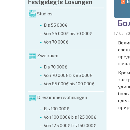
Festgelegte Lösungen
N
Studios
Б
о
Bis 55 000€
Von 55 000€ bis 70 000€
17-05-20
Von 70 000€
Вели
специ
Zweiraum
пред
шика
Bis 70 000€
Кром
Von 70 000€ bis 85 000€
экст
Von 85 000€ bis 100 000€
удив
болг
Dreizimmerwohnungen
сдел
прир
Bis 100 000€
Von 100 000€ bis 125 000€
NEUES
Von 125 000€ bis 150 000€
ERWEI