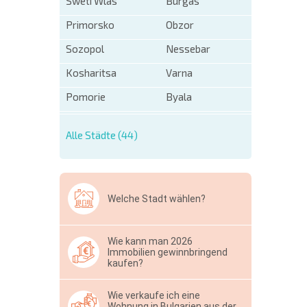
Sweti Wlas
Burgas
Primorsko
Obzor
Sozopol
Nessebar
Kosharitsa
Varna
Pomorie
Byala
Alle Städte (44)
Welche Stadt wählen?
Wie kann man 2026
Immobilien gewinnbringend
kaufen?
Wie verkaufe ich eine
Wohnung in Bulgarien aus der