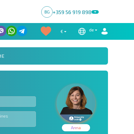
+359 56 919 898
BG
de
€
HE
Anna