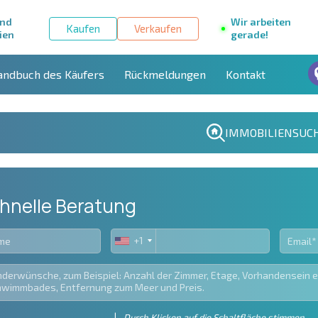
und
Wir arbeiten
Kaufen
Verkaufen
ien
gerade!
andbuch des Käufers
Rückmeldungen
Kontakt
IMMOBILIENSUC
hnelle Beratung
+1
United
States
+1
Durch Klicken auf die Schaltfläche stimmen