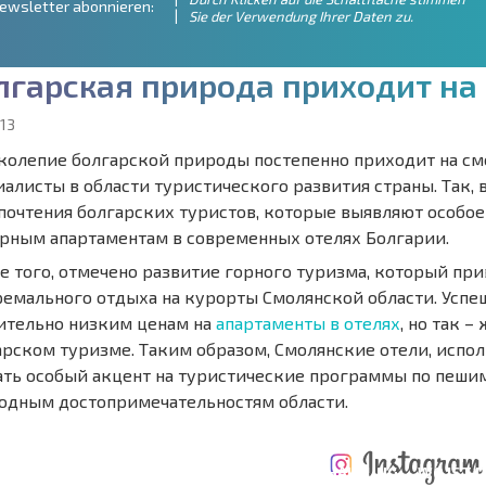
ewsletter abonnieren:
Sie der Verwendung Ihrer Daten zu.
л
г
а
р
с
к
а
я
п
р
и
р
о
д
а
п
р
и
х
о
д
и
т
н
а
13
колепие болгарской природы постепенно приходит на с
алисты в области туристического развития страны. Так, 
почтения болгарских туристов, которые выявляют особое
рным апартаментам в современных отелях Болгарии.
е того, отмечено развитие горного туризма, который пр
ремального отдыха на курорты Смолянской области. Успеш
ительно низким ценам на
апартаменты в отелях
, но так 
арском туризме. Таким образом, Смолянские отели, испол
ать особый акцент на туристические программы по пеши
одным достопримечательностям области.
ÄHRLICHE KOSTEN
KOSTEN BEIM
FÜR DIE
TERTES
KAUF EINER
INSTANDHALTUNG
WO IST D