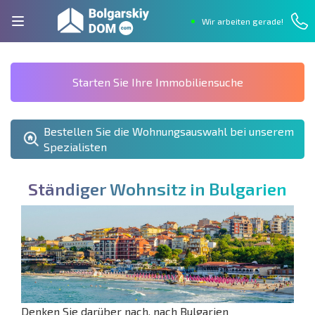
Wir arbeiten gerade!
Starten Sie Ihre Immobiliensuche
Bestellen Sie die Wohnungsauswahl bei unserem
Spezialisten
S
t
ä
n
d
i
g
e
r
W
o
h
n
s
i
t
z
i
n
B
u
l
g
a
r
i
e
n
Denken Sie darüber nach, nach Bulgarien