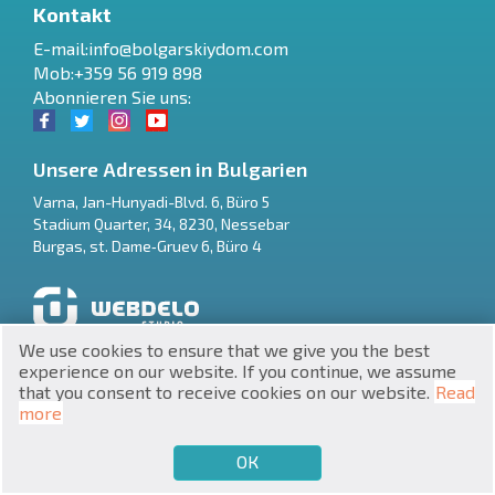
Kontakt
E-mail:
info@bolgarskiydom.com
Mob:+359 56 919 898
Abonnieren Sie uns:
RU
Unsere Adressen in Bulgarien
Varna
,
Jan-Hunyadi-Blvd. 6, Büro 5
€
EN
Stadium Quarter, 34
,
8230
,
Nessebar
Burgas
,
st. Dame‑Gruev 6, Büro 4
$
UA
₽
PL
We use cookies to ensure that we give you the best
Website-Entwicklung und SEO-Promotion
₴
DE
experience on our website. If you continue, we assume
that you consent to receive cookies on our website.
Read
zł
BG
more
ОК
€
VERKAUFEN MÖCHTEN
KAUFEN MÖCHTEN
DE
UNIC 201160903